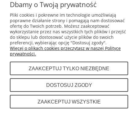
Dbamy o Twoją prywatność
Pliki cookies i pokrewne im technologie umożliwiają
poprawne działanie strony i pomagają nam dostosować
ofertę do Twoich potrzeb. Możesz zaakceptować
wykorzystanie przez nas wszystkich tych plików i przejść
do sklepu lub dostosować użycie plików do swoich
preferencji, wybierając opcję "Dostosuj zgody".
Więcej o plikach cookies przeczytasz w naszej Polityce
prywatności.
ZAAKCEPTUJ TYLKO NIEZBĘDNE
SPODENKI TAJSKIE TOP KING TKTBS-057
DOSTOSUJ ZGODY
ZAAKCEPTUJ WSZYSTKIE
209,00 zł
DO KOSZYKA