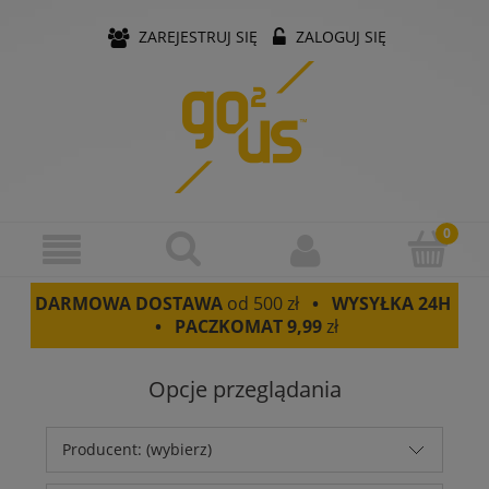
ZAREJESTRUJ SIĘ
ZALOGUJ SIĘ
DARMOWA DOSTAWA
od 500 zł
• WYSYŁKA 24H
• PACZKOMAT
9,99
zł
Opcje przeglądania
Producent: (wybierz)