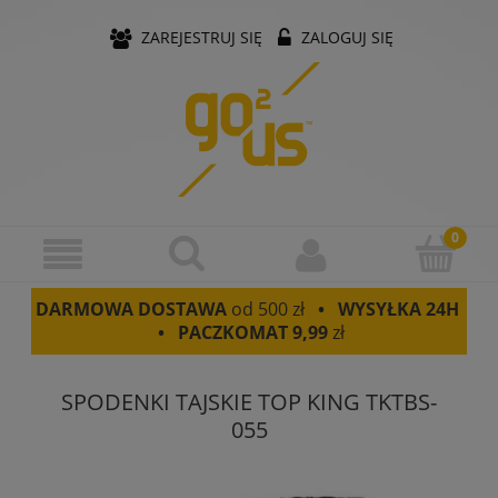
ZAREJESTRUJ SIĘ
ZALOGUJ SIĘ
DARMOWA DOSTAWA
od 500 zł
• WYSYŁKA 24H
• PACZKOMAT
9,99
zł
SPODENKI TAJSKIE TOP KING TKTBS-
055