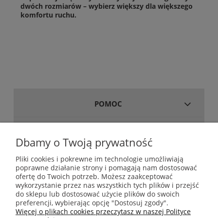
dwóch rozmiarów – wybierz większy dla większego
komfortu ruchu.
POMOC
MOJE KONTO
Dbamy o Twoją prywatność
Pliki cookies i pokrewne im technologie umożliwiają
poprawne działanie strony i pomagają nam dostosować
GWARANCJA I ZWROTY
ofertę do Twoich potrzeb. Możesz zaakceptować
wykorzystanie przez nas wszystkich tych plików i przejść
do sklepu lub dostosować użycie plików do swoich
INFORMACJE
preferencji, wybierając opcję "Dostosuj zgody".
Więcej o plikach cookies przeczytasz w naszej Polityce