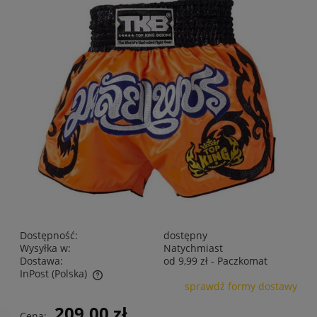
Dostępność:
dostępny
Wysyłka w:
Natychmiast
Dostawa:
od 9,99 zł
- Paczkomat
InPost
(Polska)
sprawdź formy dostawy
Cena nie zawiera ewentualnych kosztów płatności
209,00 zł
Cena: