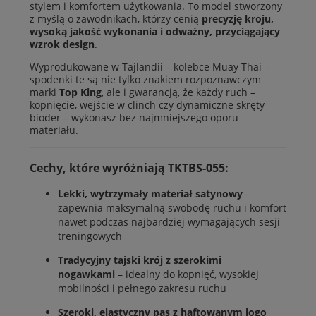
stylem i komfortem użytkowania. To model stworzony
z myślą o zawodnikach, którzy cenią
precyzję kroju,
wysoką jakość wykonania i odważny, przyciągający
wzrok design
.
Wyprodukowane w Tajlandii – kolebce Muay Thai –
spodenki te są nie tylko znakiem rozpoznawczym
marki
Top King
, ale i gwarancją, że każdy ruch –
kopnięcie, wejście w clinch czy dynamiczne skręty
bioder – wykonasz bez najmniejszego oporu
materiału.
Cechy, które wyróżniają TKTBS-055:
Lekki, wytrzymały materiał satynowy
–
zapewnia maksymalną swobodę ruchu i komfort
nawet podczas najbardziej wymagających sesji
treningowych
Tradycyjny tajski krój z szerokimi
nogawkami
– idealny do kopnięć, wysokiej
mobilności i pełnego zakresu ruchu
Szeroki, elastyczny pas z haftowanym logo