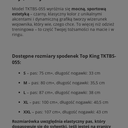
Model TKTBS‑055 wyróżnia się
mocną, sportową
estetyką
– czarny, klasyczny kolor z unikalnymi
akcentami i dynamiczną grafiką tworzy wizerunek
wojownika, który wie, czego chce. To więcej niż odzież
treningowa – to część Twojej tożsamości na macie i w
ringu.
Dostępne rozmiary spodenek Top King TKTBS-
055:
S
– pas: 75 cm+, długość nogawki: 33 cm
M
– pas: 80 cm+, długość nogawki: 35,5 cm
L
– pas: 87 cm+, długość nogawki: 38 cm
XL
– pas: 100 cm+, długość nogawki: 40,5 cm
XXL
– pas: 107 cm+, długość nogawki: 43 cm
Rozmiarówka uwzględnia elastyczny pas, który
dopasowuje się do sylwetki. Jeśli jesteś na granicy