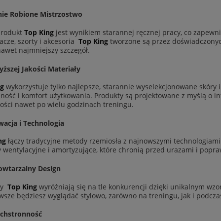
nie Robione Mistrzostwo
produkt
Top King
jest wynikiem starannej ręcznej pracy, co zapewni
acze, szorty i akcesoria
Top King
tworzone są przez doświadczonych 
nawet najmniejszy szczegół.
ższej Jakości Materiały
ng
wykorzystuje tylko najlepsze, starannie wyselekcjonowane skóry i
zność i komfort użytkowania. Produkty są projektowane z myślą o
ości nawet po wielu godzinach treningu.
wacja i Technologia
ng
łączy tradycyjne metody rzemiosła z najnowszymi technologia
 wentylacyjne i amortyzujące, które chronią przed urazami i popra
owtarzalny Design
ty
Top King
wyróżniają się na tle konkurencji dzięki unikalnym wzo
sze będziesz wyglądać stylowo, zarówno na treningu, jak i podczas
chstronność