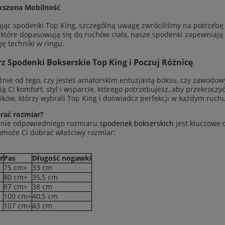
kszona Mobilność
ując spodenki Top King, szczególną uwagę zwróciliśmy na potrzeb
 które dopasowują się do ruchów ciała, nasze spodenki zapewniaj
ję techniki w ringu.
z Spodenki Bokserskie Top King i Poczuj Różnicę
żnie od tego, czy jesteś amatorskim entuzjastą boksu, czy zawodo
ą Ci komfort, styl i wsparcie, którego potrzebujesz, aby przekrocz
ków, którzy wybrali Top King i doświadcz perfekcji w każdym ruch
rać rozmiar?
anie odpowiedniego rozmiaru
spodenek bokserskich
jest kluczowe d
omoże Ci dobrać właściwy rozmiar:
r
Pas
Długość nogawki
75 cm+
33 cm
80 cm+
35,5 cm
87 cm+
38 cm
100 cm+
40,5 cm
107 cm+
43 cm