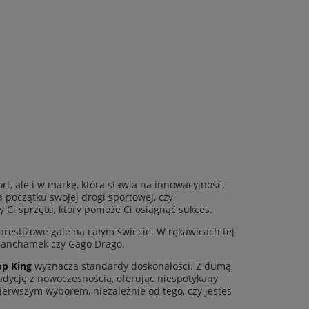
rt, ale i w markę, która stawia na innowacyjność,
a początku swojej drogi sportowej, czy
 Ci sprzętu, który pomoże Ci osiągnąć sukces.
restiżowe gale na całym świecie. W rękawicach tej
 Banchamek czy Gago Drago.
op King
wyznacza standardy doskonałości. Z dumą
radycję z nowoczesnością, oferując niespotykany
ierwszym wyborem, niezależnie od tego, czy jesteś