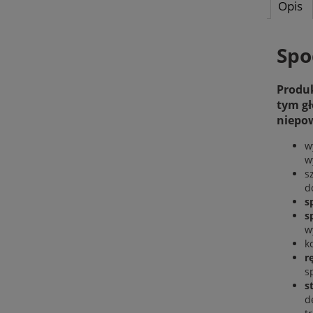
Opis
Spo
Produk
tym gł
niepo
w
w
s
d
s
s
w
k
r
s
s
d