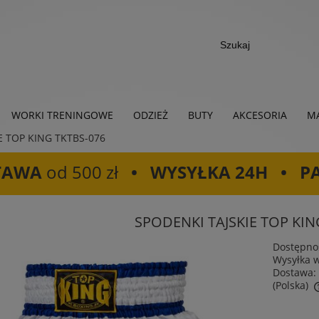
WORKI TRENINGOWE
ODZIEŻ
BUTY
AKCESORIA
MA
E TOP KING TKTBS-076
TAWA
od 500 zł
• WYSYŁKA 24H • P
SPODENKI TAJSKIE TOP KIN
Dostępno
Wysyłka 
Dostawa:
(Polska)
Cena nie zawiera ewentualnych kosztów