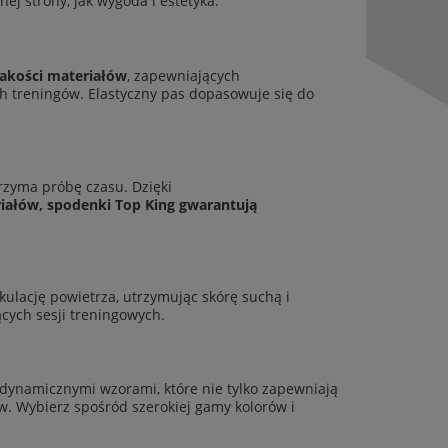
j strony, jak wygoda i estetyka.
jakości materiałów
, zapewniających
h treningów. Elastyczny pas dopasowuje się do
rzyma próbę czasu. Dzięki
riałów, spodenki Top King gwarantują
ulację powietrza, utrzymując skórę suchą i
cych sesji treningowych.
 dynamicznymi wzorami, które nie tylko zapewniają
ów. Wybierz spośród szerokiej gamy kolorów i