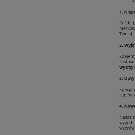
t
1.
Niep
Każda 
niezró
Twojej 
2.
Wyją
Zdajemy
zastos
wytrzym
3.
Opty
Specjal
zapewni
4.
Nowo
Nasze s
wygodę 
wzorów,