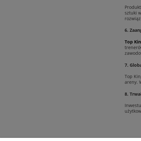
Produk
sztuki 
rozwiąz
6.
Zaan
Top Ki
treneró
zawodow
7.
Glob
Top Kin
areny. 
8.
Trwa
Inwestu
użytkow