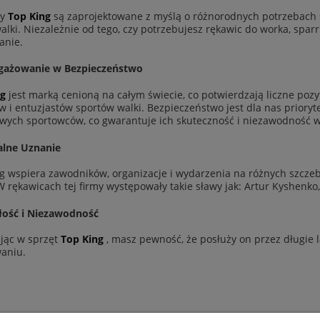
ty
Top King
są zaprojektowane z myślą o różnorodnych potrzebach 
walki. Niezależnie od tego, czy potrzebujesz rękawic do worka, spa
anie.
gażowanie w Bezpieczeństwo
ng
jest marką cenioną na całym świecie, co potwierdzają liczne po
w i entuzjastów sportów walki. Bezpieczeństwo jest dla nas priory
ych sportowców, co gwarantuje ich skuteczność i niezawodność w
alne Uznanie
g wspiera zawodników, organizacje i wydarzenia na różnych szcze
W rękawicach tej firmy występowały takie sławy jak: Artur Kyshen
łość i Niezawodność
jąc w sprzęt
Top King
, masz pewność, że posłuży on przez długie 
aniu.