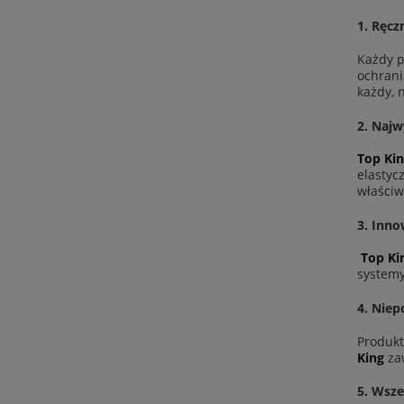
1.
Ręcz
Każdy 
ochrani
każdy, 
2.
Najwy
Top Ki
elastyc
właściw
3.
Inno
Top Ki
systemy
4.
Niep
Produk
King
zaw
5.
Wsze