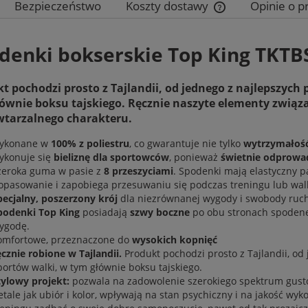
Bezpieczeństwo
Koszty dostawy
Opinie o p
Cena nie zawiera e
denki bokserskie Top King TKTB
płatności
t pochodzi prosto z Tajlandii, od jednego z najlepszyc
ównie boksu tajskiego. Ręcznie naszyte elementy związa
wtarzalnego charakteru.
ykonane w
100% z poliestru
, co gwarantuje nie tylko
wytrzymałoś
ykonuje się
bieliznę dla sportowców
, ponieważ
świetnie odprowa
zeroka guma w pasie z
8 przeszyciami
. Spodenki mają elastyczny p
opasowanie i zapobiega przesuwaniu się podczas treningu lub walk
pecjalny, poszerzony krój
dla niezrównanej wygody i swobody ruch
podenki Top King
posiadają
szwy boczne
po obu stronach spodene
ygodę.
omfortowe, przeznaczone do
wysokich kopnięć
ęcznie robione w Tajlandii.
Produkt pochodzi prosto z Tajlandii, o
portów walki, w tym głównie boksu tajskiego.
tylowy projekt:
pozwala na zadowolenie szerokiego spektrum gust
etale jak ubiór i kolor, wpływają na stan psychiczny i na jakość wy