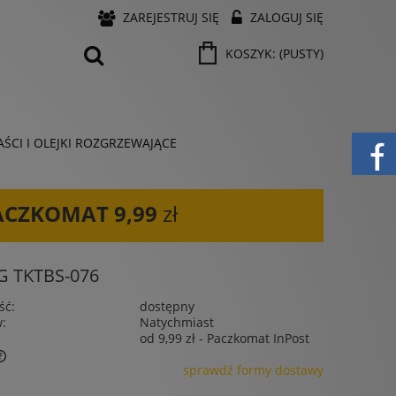
ZAREJESTRUJ SIĘ
ZALOGUJ SIĘ
KOSZYK:
(PUSTY)
ŚCI I OLEJKI ROZGRZEWAJĄCE
ACZKOMAT
9,99
zł
G TKTBS-076
ść:
dostępny
w:
Natychmiast
od 9,99 zł
- Paczkomat InPost
sprawdź formy dostawy