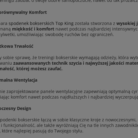
reningu zadbać o swoje dobre samopoczucie, nawet od tak prozaiczne
orównywalny Komfort
para
spodenek bokserskich Top King
została stworzona z
wysokiej 
wnaną
miękkość i komfort
nawet podczas najbardziej intensywnyc
sylwetki, umożliwiając swobodę ruchów bez ograniczeń.
tkowa Trwałość
 sobie sprawę, że treningi bokserskie wymagają odzieży, która wyt
owaniu
zaawansowanych technik szycia i najwyższej jakości mate
ałość, której możesz zaufać.
malna Wentylacja
nie zaprojektowane panele wentylacyjne zapewniają optymalną cyrk
ając komfort nawet podczas najdłuższych i najbardziej wyczerpują
czesny Design
podenki bokserskie łączą w sobie klasyczne kroje z nowoczesnymi,
i funkcjonalność, ale także wyróżniają Cię na tle innych zawodnik
 które najlepiej pasują do Twojego stylu.