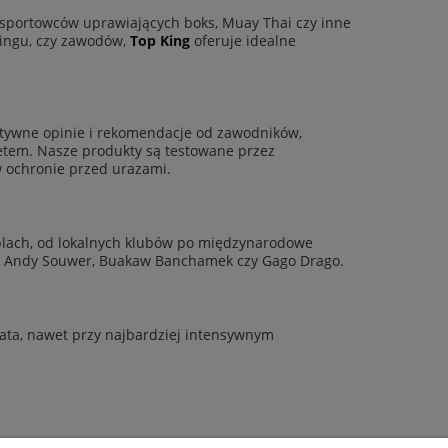
sportowców uprawiających boks, Muay Thai czy inne
rringu, czy zawodów,
Top King
oferuje idealne
zytywne opinie i rekomendacje od zawodników,
tetem. Nasze produkty są testowane przez
 ochronie przed urazami.
blach, od lokalnych klubów po międzynarodowe
ko, Andy Souwer, Buakaw Banchamek czy Gago Drago.
lata, nawet przy najbardziej intensywnym