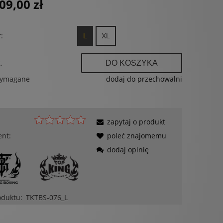
09,00 zł
:
L
XL
.
DO KOSZYKA
wymagane
dodaj do przechowalni
zapytaj o produkt
ent:
poleć znajomemu
dodaj opinię
oduktu:
TKTBS-076_L