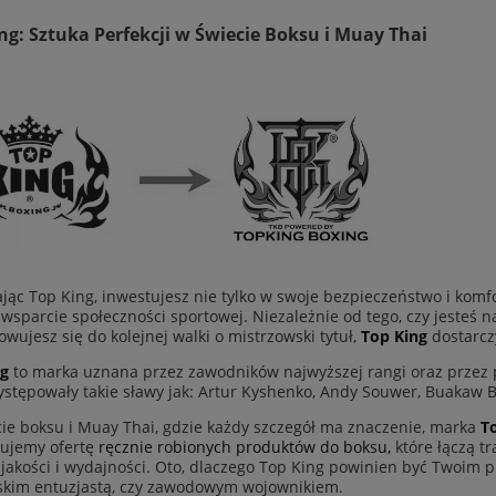
ng: Sztuka Perfekcji w Świecie Boksu i Muay Thai
jąc Top King, inwestujesz nie tylko w swoje bezpieczeństwo i komfo
i wsparcie społeczności sportowej. Niezależnie od tego, czy jesteś n
owujesz się do kolejnej walki o mistrzowski tytuł,
Top King
dostarczy
ng
to marka uznana przez zawodników najwyższej rangi oraz przez p
ystępowały takie sławy jak: Artur Kyshenko, Andy Souwer, Buakaw
ie boksu i Muay Thai, gdzie każdy szczegół ma znaczenie, marka
T
ujemy ofertę
ręcznie robionych produktów do boksu,
które łączą t
jakości i wydajności. Oto, dlaczego Top King powinien być Twoim p
kim entuzjastą, czy zawodowym wojownikiem.