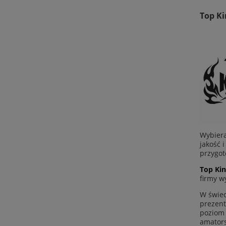
Top Ki
Wybiera
jakość 
przygot
Top Ki
firmy w
W świec
prezent
poziom 
amators