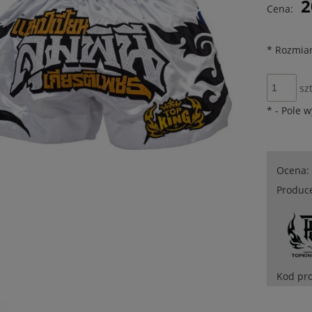
2
Cena:
płatności
*
Rozmiar
szt
*
- Pole 
Ocena:
Produc
Kod pr