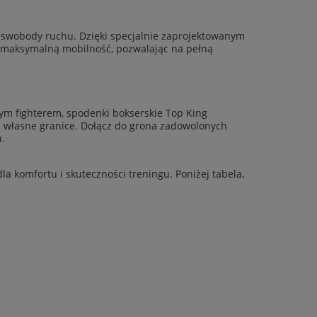
ę swobody ruchu. Dzięki specjalnie zaprojektowanym
ą maksymalną mobilność, pozwalając na pełną
wym fighterem, spodenki bokserskie Top King
yć własne granice. Dołącz do grona zadowolonych
u.
la komfortu i skuteczności treningu. Poniżej tabela,