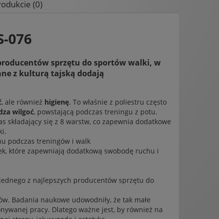
rodukcie (0)
wentualnych kosztów
S-076
h producentów sprzętu do sportów walki, w
ne z kulturą tajską dodają
ć
, ale również
higienę
. To właśnie z poliestru często
dza wilgoć
, powstającą podczas treningu z potu.
as składający się z 8 warstw, co zapewnia dodatkowe
i.
u podczas treningów i walk
k, które zapewniają dodatkową swobodę ruchu i
d jednego z najlepszych producentów sprzętu do
ów. Badania naukowe udowodniły, że tak małe
konywanej pracy. Dlatego ważne jest, by również na