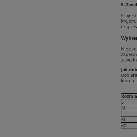
5.
Zwię
Projekt
krojom,
ekspres
Wybier
Niezale
zapewni
zawodni
Jak dob
Dobier
które p
Rozmia
S
M
L
XL
XXL