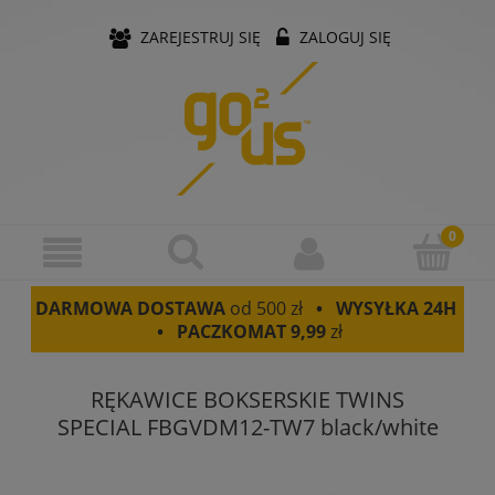
ZAREJESTRUJ SIĘ
ZALOGUJ SIĘ
DARMOWA DOSTAWA
od 500 zł
• WYSYŁKA 24H
• PACZKOMAT
9,99
zł
RĘKAWICE BOKSERSKIE TWINS
SPECIAL FBGVDM12-TW7 black/white