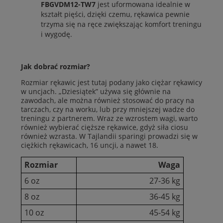
FBGVDM12-TW7
jest uformowana idealnie w
kształt pięści, dzięki czemu, rękawica pewnie
trzyma się na ręce zwiększając komfort treningu
i wygodę.
Jak dobrać rozmiar?
Rozmiar rękawic jest tutaj podany jako ciężar rękawicy
w uncjach. „Dziesiątek” używa się głównie na
zawodach, ale można również stosować do pracy na
tarczach, czy na worku, lub przy mniejszej wadze do
treningu z partnerem. Wraz ze wzrostem wagi, warto
również wybierać cięższe rękawice, gdyż siła ciosu
również wzrasta. W Tajlandii sparingi prowadzi się w
ciężkich rękawicach, 16 uncji, a nawet 18.
Rozmiar
Waga
6 oz
27-36 kg
8 oz
36-45 kg
10 oz
45-54 kg