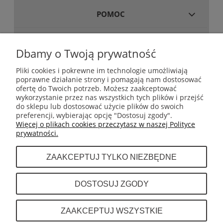
POMOC
MOJE KONTO
Dbamy o Twoją prywatność
Pliki cookies i pokrewne im technologie umożliwiają
poprawne działanie strony i pomagają nam dostosować
GWARANCJA I ZWROTY
ofertę do Twoich potrzeb. Możesz zaakceptować
wykorzystanie przez nas wszystkich tych plików i przejść
do sklepu lub dostosować użycie plików do swoich
INFORMACJE
preferencji, wybierając opcję "Dostosuj zgody".
Więcej o plikach cookies przeczytasz w naszej Polityce
prywatności.
O NAS
ZAAKCEPTUJ TYLKO NIEZBĘDNE
Dystrybutor sprzętu do boksu tajskiego (muay
DOSTOSUJ ZGODY
thai) takich marek jak Fairtex, Top King,
Twins, Cleto Reyes. Rival, Sting Sports
INFOLINIA: +48 601 443 189
ZAAKCEPTUJ WSZYSTKIE