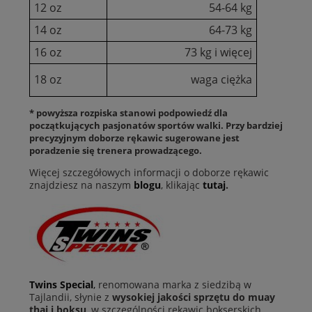
12 oz
54-64 kg
14 oz
64-73 kg
16 oz
73 kg i więcej
18 oz
waga ciężka
* powyższa rozpiska stanowi podpowiedź dla
początkujących pasjonatów sportów walki. Przy bardziej
precyzyjnym doborze rękawic sugerowane jest
poradzenie się trenera prowadzącego.
Więcej szczegółowych informacji o doborze rękawic
znajdziesz na naszym
blogu
, klikając
tutaj
.
Twins Special
,
renomowana marka z siedzibą w
Tajlandii, słynie z
wysokiej jakości sprzętu do muay
thai i boksu
, w szczególności rękawic bokserskich.