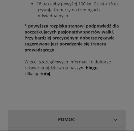
18 oz osoby powyżej 100 kg. Często 18 oz
używają trenerzy na treningach
indywidualnych
* powyższa rozpiska stanowi podpowiedź dla
początkujących pasjonatów sportów walki.
Przy bardziej precyzyjnym doborze rękawic
sugerowane jest poradzenie się trenera
prowadzącego.
Więcej szczegółowych informacji o doborze
rękawic znajdziesz na naszym
blogu
,
klikając
tutaj
.
POMOC