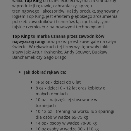
walki,
Top King
od dziesięcioleci wyznacza standardy
w produkcji rękawic, ochraniaczy, sprzętu
treningowego i akcesoriów. Każdy produkt, sygnowany
logiem Top King, jest efektem głębokiego zrozumienia
potrzeb zawodników i trenerów, łącząc tradycyjne
tajskie rzemiosło z najnowszymi technologiami.
Top King
to marka uznana przez zawodników
najwyższej rangi
oraz przez prestiżowe gale na całym
świecie. W rękawicach tej firmy występowały takie
sławy jak: Artur Kyshenko, Andy Souwer, Buakaw
Banchamek czy Gago Drago.
Jak dobrać rękawice:
(4-6) oz - dzieci do 6 lat
8 oz - dzieci 6 - 12 lat oraz kobiety o
małych dłoniach
10 oz - najczęściej stosowane w
turniejach
10-12 oz - trening na worku lub sparingi
dla osób w wadze 65-75 kg
14 oz - osoby w wadze 78-90 kg
16 oz osoby w wadze 90 - 110 kg