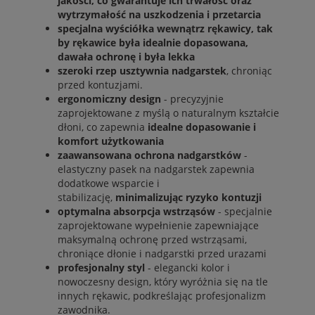
jakości, co gwarantuje ich trwałość oraz
wytrzymałość na uszkodzenia i przetarcia
specjalna wyściółka wewnątrz rękawicy, tak
by rękawice była idealnie dopasowana,
dawała ochronę i była lekka
szeroki rzep usztywnia nadgarstek
, chroniąc
przed kontuzjami.
ergonomiczny design
- precyzyjnie
zaprojektowane z myślą o naturalnym kształcie
dłoni, co zapewnia
idealne dopasowanie i
komfort użytkowania
zaawansowana ochrona nadgarstków
-
elastyczny pasek na nadgarstek zapewnia
dodatkowe wsparcie i
stabilizację,
minimalizując ryzyko kontuzji
optymalna absorpcja wstrząsów
- specjalnie
zaprojektowane wypełnienie zapewniające
maksymalną ochronę przed wstrząsami,
chroniące dłonie i nadgarstki przed urazami
profesjonalny styl
- elegancki kolor i
nowoczesny design, który wyróżnia się na tle
innych rękawic, podkreślając profesjonalizm
zawodnika.