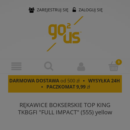
ZAREJESTRUJ SIĘ
ZALOGUJ SIĘ
DARMOWA DOSTAWA
od 500 zł
• WYSYŁKA 24H
• PACZKOMAT
9,99
zł
RĘKAWICE BOKSERSKIE TOP KING
TKBGFI "FULL IMPACT" (555) yellow