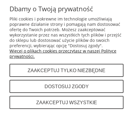
MOJE KONTO
Dbamy o Twoją prywatność
Pliki cookies i pokrewne im technologie umożliwiają
poprawne działanie strony i pomagają nam dostosować
GWARANCJA I ZWROTY
ofertę do Twoich potrzeb. Możesz zaakceptować
wykorzystanie przez nas wszystkich tych plików i przejść
do sklepu lub dostosować użycie plików do swoich
INFORMACJE
preferencji, wybierając opcję "Dostosuj zgody".
Więcej o plikach cookies przeczytasz w naszej Polityce
prywatności.
O NAS
ZAAKCEPTUJ TYLKO NIEZBĘDNE
Dystrybutor sprzętu do boksu tajskiego (muay
DOSTOSUJ ZGODY
thai) takich marek jak Fairtex, Top King,
Twins, Cleto Reyes. Rival, Sting Sports
INFOLINIA: +48 601 443 189
ZAAKCEPTUJ WSZYSTKIE
POKAŻ PEŁNĄ WERSJĘ STRONY