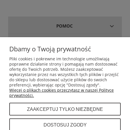
POMOC
MOJE KONTO
Dbamy o Twoją prywatność
Pliki cookies i pokrewne im technologie umożliwiają
poprawne działanie strony i pomagają nam dostosować
GWARANCJA I ZWROTY
ofertę do Twoich potrzeb. Możesz zaakceptować
wykorzystanie przez nas wszystkich tych plików i przejść
do sklepu lub dostosować użycie plików do swoich
INFORMACJE
preferencji, wybierając opcję "Dostosuj zgody".
Więcej o plikach cookies przeczytasz w naszej Polityce
prywatności.
O NAS
ZAAKCEPTUJ TYLKO NIEZBĘDNE
Dystrybutor sprzętu do boksu tajskiego (muay
DOSTOSUJ ZGODY
thai) takich marek jak Fairtex, Top King,