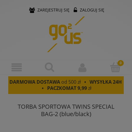
ZAREJESTRUJ SIĘ
ZALOGUJ SIĘ
DARMOWA DOSTAWA
od 500 zł
• WYSYŁKA 24H
• PACZKOMAT
9,99
zł
TORBA SPORTOWA TWINS SPECIAL
BAG-2 (blue/black)