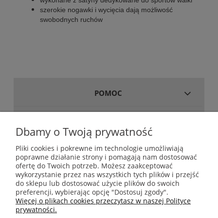
wykonane z satyny dedykowane do sportów walki
szerokie nogawki i wycięcia dają możliwość
swobodnych ruchów
POMOC
MOJE KONTO
Dbamy o Twoją prywatność
Pliki cookies i pokrewne im technologie umożliwiają
poprawne działanie strony i pomagają nam dostosować
GWARANCJA I ZWROTY
ofertę do Twoich potrzeb. Możesz zaakceptować
wykorzystanie przez nas wszystkich tych plików i przejść
do sklepu lub dostosować użycie plików do swoich
INFORMACJE
preferencji, wybierając opcję "Dostosuj zgody".
Więcej o plikach cookies przeczytasz w naszej Polityce
prywatności.