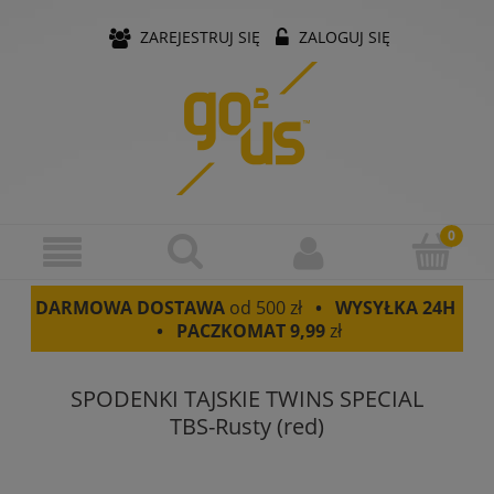
ZAREJESTRUJ SIĘ
ZALOGUJ SIĘ
DARMOWA DOSTAWA
od 500 zł
• WYSYŁKA 24H
• PACZKOMAT
9,99
zł
SPODENKI TAJSKIE TWINS SPECIAL
TBS-Rusty (red)