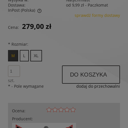
Dostawa:
od 9,99 zł
- Paczkomat
InPost
(Polska)
sprawdź formy dostawy
Cena nie zawiera ewentualnych kosztów płatności
279,00 zł
Cena:
*
Rozmiar:
M
L
XL
DO KOSZYKA
szt.
*
- Pole wymagane
dodaj do przechowalni
Ocena:
Producent: