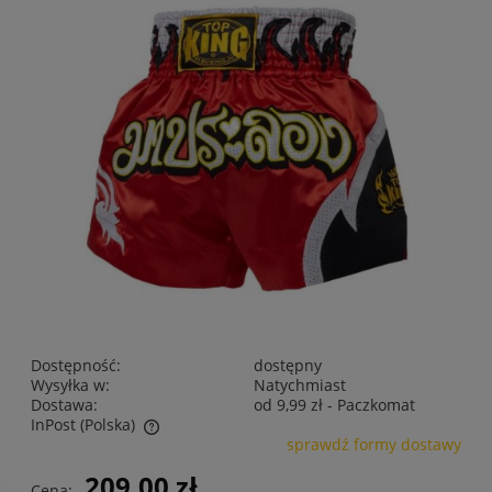
Dostępność:
dostępny
Wysyłka w:
Natychmiast
Dostawa:
od 9,99 zł
- Paczkomat
InPost
(Polska)
sprawdź formy dostawy
Cena nie zawiera ewentualnych kosztów płatności
209,00 zł
Cena: