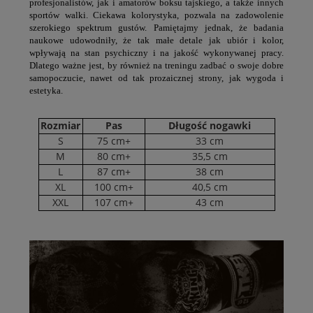
profesjonalistów, jak i amatorów boksu tajskiego, a także innych
sportów walki. Ciekawa kolorystyka, pozwala na zadowolenie
szerokiego spektrum gustów. Pamiętajmy jednak, że badania
naukowe udowodniły, że tak małe detale jak ubiór i kolor,
wpływają na stan psychiczny i na jakość wykonywanej pracy.
Dlatego ważne jest, by również na treningu zadbać o swoje dobre
samopoczucie, nawet od tak prozaicznej strony, jak wygoda i
estetyka.
Rozmiar
Pas
Długość nogawki
S
75 cm+
33 cm
M
80 cm+
35,5 cm
L
87 cm+
38 cm
XL
100 cm+
40,5 cm
XXL
107 cm+
43 cm