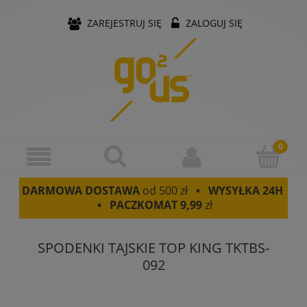
ZAREJESTRUJ SIĘ
ZALOGUJ SIĘ
DARMOWA DOSTAWA
od 500 zł
• WYSYŁKA 24H
• PACZKOMAT
9,99
zł
SPODENKI TAJSKIE TOP KING TKTBS-
092