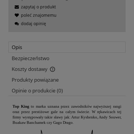
zapytaj o produkt
poleć znajomemu
dodaj opinię
Opis
Bezpieczeństwo
Koszty dostawy
Cena nie zawiera ewentualnych kosztów płatności
Produkty powiązane
Opinie o produkcie (0)
Top King
to marka uznana przez zawodników najwyższej rangi
oraz przez prestiżowe gale na całym świecie. W rękawicach tej
firmy występowały takie sławy jak: Artur Kyshenko, Andy Souwer,
Buakaw Banchamek czy Gago Drago.