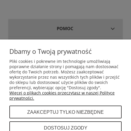
POMOC
MOJE KONTO
Dbamy o Twoją prywatność
Pliki cookies i pokrewne im technologie umożliwiają
poprawne działanie strony i pomagają nam dostosować
GWARANCJA I ZWROTY
ofertę do Twoich potrzeb. Możesz zaakceptować
wykorzystanie przez nas wszystkich tych plików i przejść
do sklepu lub dostosować użycie plików do swoich
INFORMACJE
preferencji, wybierając opcję "Dostosuj zgody".
Więcej o plikach cookies przeczytasz w naszej Polityce
prywatności.
O NAS
ZAAKCEPTUJ TYLKO NIEZBĘDNE
Dystrybutor sprzętu do boksu tajskiego (muay
DOSTOSUJ ZGODY