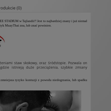
rodukcie (0)
wentualnych kosztów
 STADIUM w Tajlandii!! Jest to najbardziej znany i już niemal
atyk MuayThai zna, lub znać powinien.
żeniami staw skokowy, oraz śródstopie. Pozwala on
dzie istnieją duże przeciążenia, szybkie zmiany
 zmniejsza ryzyko kontuzji z powodu niedogrzania, lub spadku