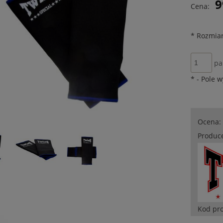
9
Cena:
płatności
*
Rozmiar
pa
*
- Pole 
Ocena:
Produc
Kod pr