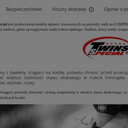
Bezpieczeństwo
Koszty dostawy
Opinie o p
Cena nie zawiera e
ecial
jest producentem modelu rękawic stworzonych na potrzeby walk na LUMPINEE
płatności
y stadion, gdzie są rozgrywane walki boksu tajskiego. Stadion, który każdy symp
y z bawełny ściągacz na kostkę, pozwala chronić przed przecią
ać większa stabilność stawu skokowego w trakcie treningów, g
ów, wyskoki, zrywy.
 ściągacz pozwala utrzymać wyższą temperaturę w okolicy stawu skokowego, co
okolicach kostki.