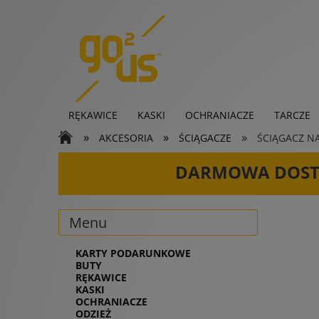
RĘKAWICE
KASKI
OCHRANIACZE
TARCZE
»
»
»
AKCESORIA
ŚCIĄGACZE
ŚCIĄGACZ NA
KARTY PODARUNKOWE
DARMOWA DOS
Menu
KARTY PODARUNKOWE
BUTY
RĘKAWICE
KASKI
OCHRANIACZE
ODZIEŻ