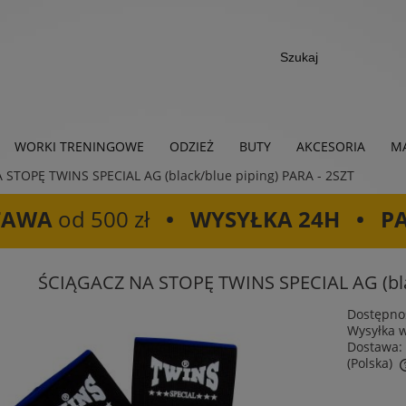
WORKI TRENINGOWE
ODZIEŻ
BUTY
AKCESORIA
MA
 STOPĘ TWINS SPECIAL AG (black/blue piping) PARA - 2SZT
TAWA
od 500 zł
• WYSYŁKA 24H • P
ŚCIĄGACZ NA STOPĘ TWINS SPECIAL AG (blac
Dostępno
Wysyłka 
Dostawa:
(Polska)
Cena nie zawiera ewentualnych kosztów