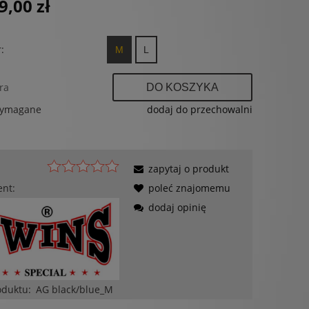
9,00 zł
:
M
L
ra
DO KOSZYKA
wymagane
dodaj do przechowalni
zapytaj o produkt
ent:
poleć znajomemu
dodaj opinię
oduktu:
AG black/blue_M