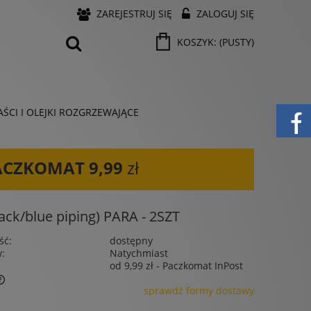
ZAREJESTRUJ SIĘ
ZALOGUJ SIĘ
KOSZYK:
(PUSTY)
ŚCI I OLEJKI ROZGRZEWAJĄCE
ACZKOMAT
9,99
zł
k/blue piping) PARA - 2SZT
ść:
dostępny
w:
Natychmiast
od 9,99 zł
- Paczkomat InPost
sprawdź formy dostawy