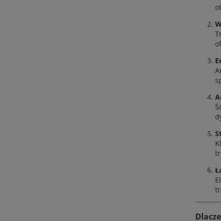
o
W
T
o
E
A
s
A
Ś
d
S
K
t
Ł
E
t
Dlacze