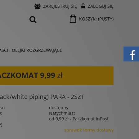
ZAREJESTRUJ SIĘ
ZALOGUJ SIĘ
KOSZYK:
(PUSTY)
ŚCI I OLEJKI ROZGRZEWAJĄCE
ACZKOMAT
9,99
zł
k/white piping) PARA - 2SZT
ść:
dostępny
w:
Natychmiast
od 9,99 zł
- Paczkomat InPost
sprawdź formy dostawy