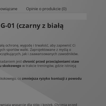
powiązane
Opinie o produkcie (0)
wentualnych kosztów
01 (czarny z białą
nałą ochronę, wygodę i trwałość, aby zapewnić Ci
nych sportów walki. Zaprojektowane z myślą o
czątkujących, jak i zaawansowanych zawodników.
 zadaniem jest
chronić przed przeciążeniami staw
wu skokowego
w trakcie treningów, gdzie istnieją
 skokowego, co
zmniejsza ryzyko kontuzji z powodu
ewniają wsparcie dla stóp i kostek. Chronią przed