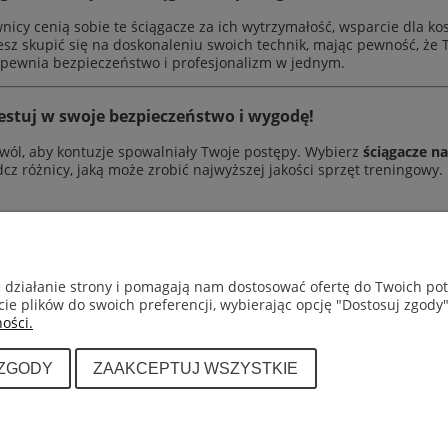
nicy cenią sobie te ściągacze za ich wytrzymałość, wsparcie dla ko
z skupić się na doskonaleniu swoich technik, mając pewność, że T
apewnia bezpieczeństwo i profesjonalizm w jednym.
stuj w swoje bezpieczeństwo i wygodę!
wól, aby kontuzje spowalniały Twoje postępy. Wybierz
ściągacze n
cz różnicy, jaką może zrobić najwyższej jakości sprzęt treningowy.
GWARANCJA I ZWROTY
INFORMACJE
e działanie strony i pomagają nam dostosować ofertę do Twoich p
cie plików do swoich preferencji, wybierając opcję "Dostosuj zgody"
Dział reklamacji
Kontakt
ości.
Dostawa i płatn
 ZGODY
ZAAKCEPTUJ WSZYSTKIE
iego (muay thai) takich marek jak Fairtex, Top King, Twin
INFOLINIA: +48 601 443 189