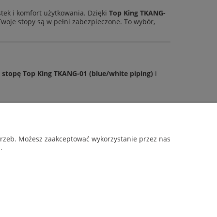
stek i komfort użytkowania. Dzięki
Top King TKANG-
woje stopy są w pełni zabezpieczone. To wybór,
a stopę Top King TKANG-01 (blue/white piping)
i
O NAS
otrzeb. Możesz zaakceptować wykorzystanie przez nas
.
O firmie
ości
Blog
s, Cleto Reyes. Rival, Sting Sports