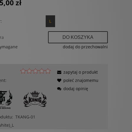
5,00 zł
:
L
ra
DO KOSZYKA
wymagane
dodaj do przechowalni
zapytaj o produkt
ent:
poleć znajomemu
dodaj opinię
oduktu:
TKANG-01
white)_L