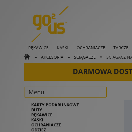
RĘKAWICE
KASKI
OCHRANIACZE
TARCZE
»
»
»
AKCESORIA
ŚCIĄGACZE
ŚCIĄGACZ NA
KARTY PODARUNKOWE
DARMOWA DOS
Menu
KARTY PODARUNKOWE
BUTY
RĘKAWICE
KASKI
OCHRANIACZE
ODZIEŻ