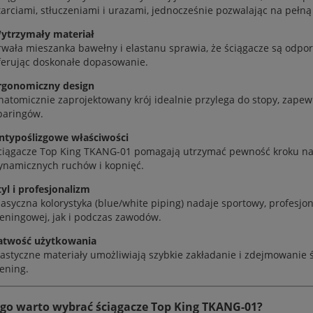
tarciami, stłuczeniami i urazami, jednocześnie pozwalając na peł
ytrzymały materiał
rwała mieszanka bawełny i elastanu sprawia, że ściągacze są odpo
ferując doskonałe dopasowanie.
rgonomiczny design
natomicznie zaprojektowany krój idealnie przylega do stopy, zapewn
paringów.
ntypoślizgowe właściwości
ciągacze Top King TKANG-01 pomagają utrzymać pewność kroku na k
ynamicznych ruchów i kopnięć.
tyl i profesjonalizm
lasyczna kolorystyka (blue/white piping) nadaje sportowy, profesjon
reningowej, jak i podczas zawodów.
atwość użytkowania
lastyczne materiały umożliwiają szybkie zakładanie i zdejmowanie 
rening.
go warto wybrać ściągacze Top King TKANG-01?