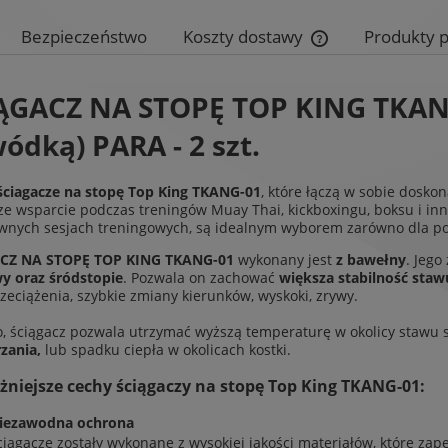
Bezpieczeństwo
Koszty dostawy
Produkty 
Cena nie zawiera e
ĄGACZ NA STOPĘ TOP KING TKANG-
płatności
ódką) PARA - 2 szt.
ściagacze na stopę Top King TKANG-01
, które łączą w sobie dosko
ze wsparcie podczas treningów Muay Thai, kickboxingu, boksu i in
wnych sesjach treningowych, są idealnym wyborem zarówno dla po
CZ NA STOPĘ TOP KING TKANG-01
wykonany jest
z bawełny
. Jego
y oraz śródstopie
. Pozwala on zachować
większa stabilność sta
zeciążenia, szybkie zmiany kierunków, wyskoki, zrywy.
, ściągacz pozwala utrzymać wyższą temperaturę w okolicy stawu
zania,
lub spadku ciepła w okolicach kostki.
niejsze cechy ściągaczy na stopę Top King TKANG-01:
iezawodna ochrona
ciągacze zostały wykonane z wysokiej jakości materiałów, które zap