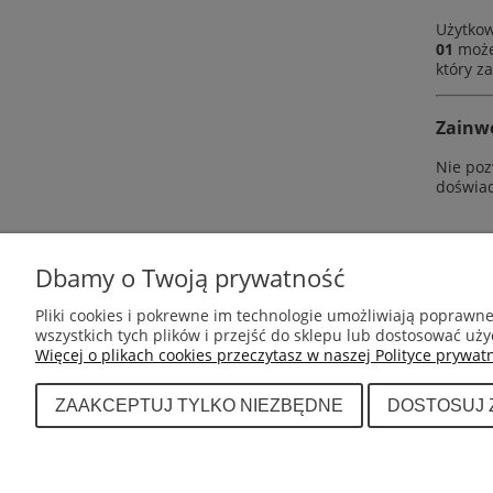
Użytkow
01
możes
który z
Zainwe
Nie poz
doświad
Dbamy o Twoją prywatność
POMOC
MOJE KONTO
Pliki cookies i pokrewne im technologie umożliwiają poprawn
wszystkich tych plików i przejść do sklepu lub dostosować uży
Regulamin sklepu
Twoje zamówienia
Więcej o plikach cookies przeczytasz w naszej Polityce prywatn
Ustawienia konta
ZAAKCEPTUJ TYLKO NIEZBĘDNE
DOSTOSUJ
Dystrybutor sprzętu do boksu tajsk