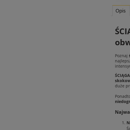
Opis
ŚCI
obw
Poznaj
najleps
intensy
ŚCIĄGA
skokow
duże pr
Ponadto
niedogr
Najważ
N
Ś