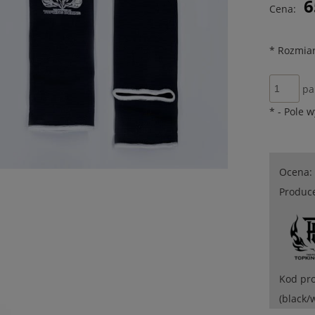
6
Cena:
płatności
*
Rozmiar
pa
*
- Pole 
Ocena:
Produc
Kod pr
(black/