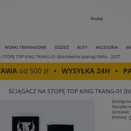
WORKI TRENINGOWE
ODZIEŻ
BUTY
AKCESORIA
MA
 STOPĘ TOP KING TKANG-01 (black/white piping) PARA - 2SZT
TAWA
od 500 zł
• WYSYŁKA 24H • P
ŚCIĄGACZ NA STOPĘ TOP KING TKANG-01 (blac
Dostępno
Wysyłka 
Dostawa:
(Polska)
Cena nie zawiera ewentualnych kosztów