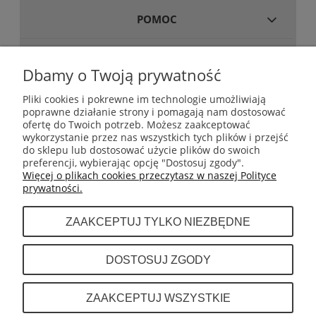
POMOC
MOJE KONTO
Dbamy o Twoją prywatność
Pliki cookies i pokrewne im technologie umożliwiają
poprawne działanie strony i pomagają nam dostosować
GWARANCJA I ZWROTY
ofertę do Twoich potrzeb. Możesz zaakceptować
wykorzystanie przez nas wszystkich tych plików i przejść
do sklepu lub dostosować użycie plików do swoich
INFORMACJE
preferencji, wybierając opcję "Dostosuj zgody".
Więcej o plikach cookies przeczytasz w naszej Polityce
prywatności.
O NAS
ZAAKCEPTUJ TYLKO NIEZBĘDNE
Dystrybutor sprzętu do boksu tajskiego (muay
DOSTOSUJ ZGODY
thai) takich marek jak Fairtex, Top King,
Twins, Cleto Reyes. Rival, Sting Sports
INFOLINIA: +48 601 443 189
ZAAKCEPTUJ WSZYSTKIE