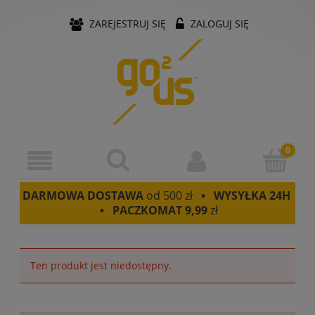
ZAREJESTRUJ SIĘ
ZALOGUJ SIĘ
DARMOWA DOSTAWA
od 500 zł
• WYSYŁKA 24H
• PACZKOMAT
9,99
zł
Ten produkt jest niedostępny.