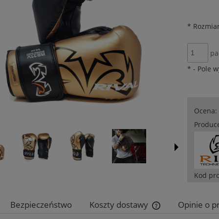
*
Rozmiar
pa
*
- Pole 
Ocena:
Produc
Kod pr
Bezpieczeństwo
Koszty dostawy
Opinie o p