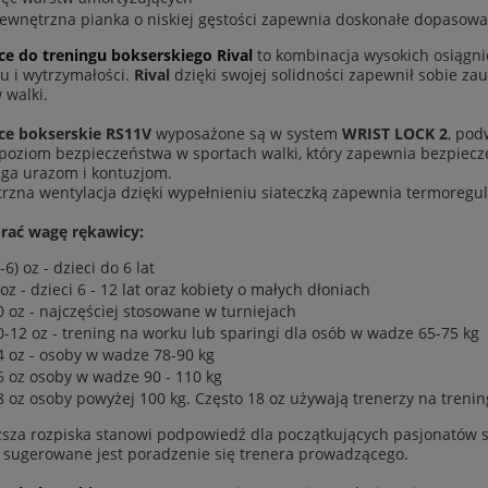
ewnętrzna pianka o niskiej gęstości zapewnia doskonałe dopasowan
e do treningu bokserskiego Rival
to kombinacja wysokich osiągnię
u i wytrzymałości.
Rival
dzięki swojej solidności zapewnił sobie z
 walki.
ce bokserskie RS11V
wyposażone są w system
WRIST LOCK 2
, pod
poziom bezpieczeństwa w sportach walki, który zapewnia bezpiecze
ga urazom i kontuzjom.
zna wentylacja dzięki wypełnieniu siateczką zapewnia termoregul
rać wagę rękawicy:
-6) oz - dzieci do 6 lat
 oz - dzieci 6 - 12 lat oraz kobiety o małych dłoniach
0 oz - najczęściej stosowane w turniejach
0-12 oz - trening na worku lub sparingi dla osób w wadze 65-75 kg
4 oz - osoby w wadze 78-90 kg
6 oz osoby w wadze 90 - 110 kg
8 oz osoby powyżej 100 kg. Często 18 oz używają trenerzy na tren
sza rozpiska stanowi podpowiedź dla początkujących pasjonatów s
 sugerowane jest poradzenie się trenera prowadzącego.