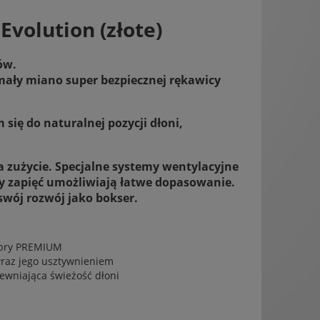
wentualnych kosztów
volution (złote)
ów.
mały miano super bezpiecznej rękawicy
ię do naturalnej pozycji dłoni,
a zużycie. Specjalne systemy wentylacyjne
y zapięć umożliwiają łatwe dopasowanie.
swój rozwój jako bokser.
fibry PREMIUM
raz jego usztywnieniem
ewniająca świeżość dłoni