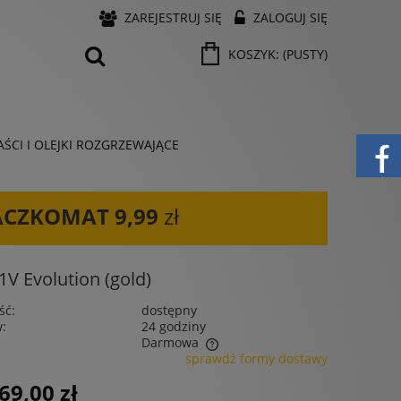
ZAREJESTRUJ SIĘ
ZALOGUJ SIĘ
KOSZYK:
(PUSTY)
ŚCI I OLEJKI ROZGRZEWAJĄCE
ACZKOMAT
9,99
zł
 Evolution (gold)
ść:
dostępny
w:
24 godziny
Darmowa
sprawdź formy dostawy
 nie zawiera ewentualnych kosztów
69,00 zł
ności