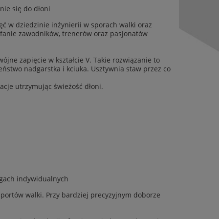
ie się do dłoni
ć w dziedzinie inżynierii w sporach walki oraz
aufanie zawodników, trenerów oraz pasjonatów
wójne zapięcie w kształcie V. Takie rozwiązanie to
ństwo nadgarstka i kciuka. Usztywnia staw przez co
acje utrzymując świeżość dłoni.
ingach indywidualnych
portów walki. Przy bardziej precyzyjnym doborze