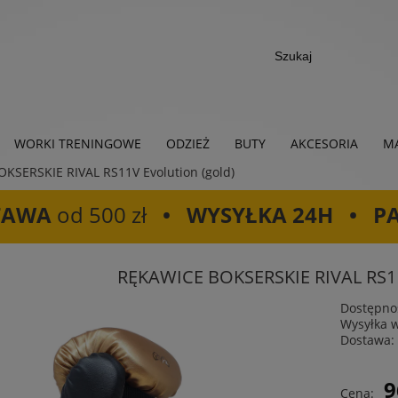
WORKI TRENINGOWE
ODZIEŻ
BUTY
AKCESORIA
MA
KSERSKIE RIVAL RS11V Evolution (gold)
TAWA
od 500 zł
• WYSYŁKA 24H • P
RĘKAWICE BOKSERSKIE RIVAL RS11V
Dostępno
Wysyłka 
Dostawa:
Cena
9
Cena:
płat