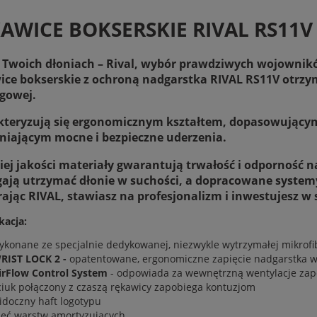
Cena nie zawiera e
AWICE BOKSERSKIE RIVAL RS11V E
płatności
 Twoich dłoniach – Rival, wybór prawdziwych wojownik
ice bokserskie z ochroną nadgarstka RIVAL RS11V
otrzy
ngowej.
teryzują się ergonomicznym kształtem, dopasowującym s
iającym mocne i bezpieczne uderzenia.
ej jakości materiały gwarantują trwałość i odporność n
ją utrzymać dłonie w suchości, a dopracowane system
ając RIVAL, stawiasz na profesjonalizm i inwestujesz w 
kacja:
ykonane ze specjalnie dedykowanej, niezwykle wytrzymałej mikro
RIST LOCK 2 -
opatentowane, ergonomiczne zapięcie nadgarstka w
irFlow Control System
- odpowiada za wewnętrzną wentylacje zap
ciuk połączony z czaszą rękawicy zapobiega kontuzjom
idoczny haft logotypu
ięć warstw amortyzujących