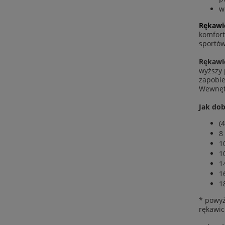
w
Rękawic
komfort
sportów
Rękawi
wyższy 
zapobie
Wewnętr
Jak dob
(4
8
1
1
1
1
1
* powyż
rękawic