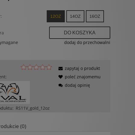
:
12OZ
14OZ
16OZ
ra
DO KOSZYKA
wymagane
dodaj do przechowalni
zapytaj o produkt
ent:
poleć znajomemu
dodaj opinię
oduktu:
RS11V_gold_12oz
rodukcie (0)