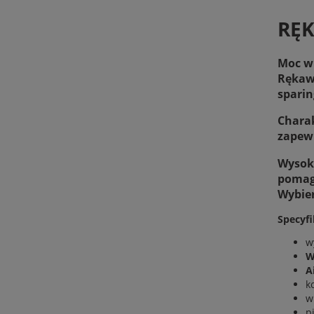
RĘK
Moc w
Rękaw
spari
Charak
zapewn
Wysoki
pomaga
Wybier
Specyfi
w
W
A
k
w
p