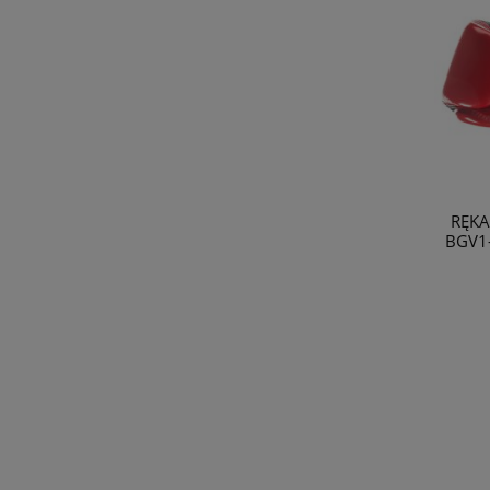
RĘKA
BGV1-