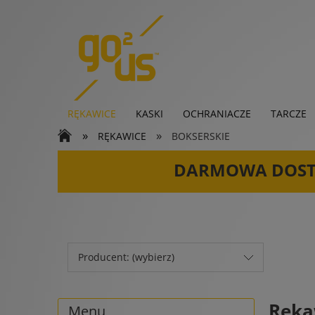
RĘKAWICE
KASKI
OCHRANIACZE
TARCZE
»
»
RĘKAWICE
BOKSERSKIE
KARTY PODARUNKOWE
DARMOWA DOS
Producent: (wybierz)
Ręka
Menu