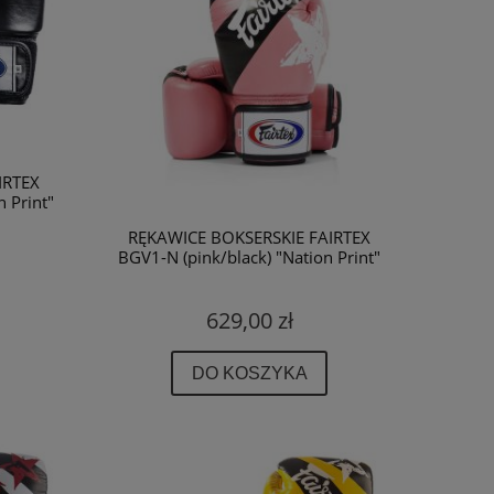
IRTEX
 Print"
RĘKAWICE BOKSERSKIE FAIRTEX
BGV1-N (pink/black) "Nation Print"
629,00 zł
DO KOSZYKA
ZOBACZ WIĘCEJ