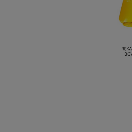
RĘKA
BGV