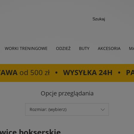
WORKI TRENINGOWE
ODZIEŻ
BUTY
AKCESORIA
MA
TAWA
od 500 zł
• WYSYŁKA 24H • P
Opcje przeglądania
Rozmiar: (wybierz)
wice bokserskie