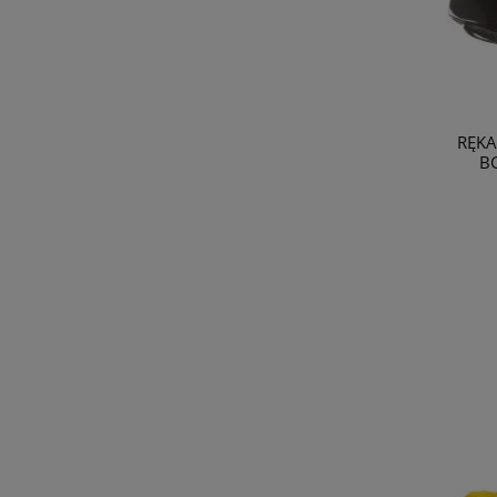
RĘKA
BG