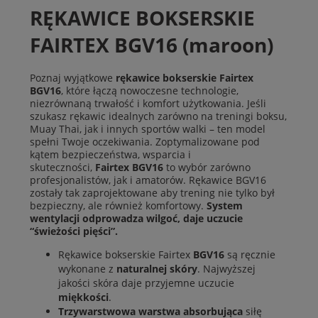
RĘKAWICE BOKSERSKIE
FAIRTEX BGV16 (maroon)
Poznaj wyjątkowe
rękawice bokserskie Fairtex
BGV16
, które łączą nowoczesne technologie,
niezrównaną trwałość i komfort użytkowania. Jeśli
szukasz rękawic idealnych zarówno na treningi boksu,
Muay Thai, jak i innych sportów walki – ten model
spełni Twoje oczekiwania. Zoptymalizowane pod
kątem bezpieczeństwa, wsparcia i
skuteczności,
Fairtex BGV16
to wybór zarówno
profesjonalistów, jak i amatorów. Rękawice BGV16
zostały tak zaprojektowane aby trening nie tylko był
bezpieczny, ale również komfortowy.
System
wentylacji odprowadza wilgoć, daje uczucie
“świeżości pięści”.
Rękawice bokserskie Fairtex
BGV16
są ręcznie
wykonane z
naturalnej skóry
. Najwyższej
jakości skóra daje przyjemne uczucie
miękkości
.
Trzywarstwowa warstwa absorbująca
siłę