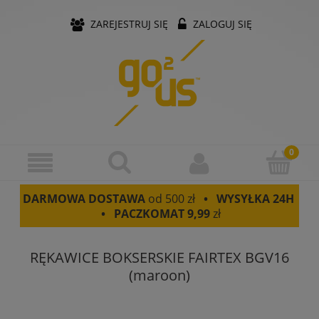
ZAREJESTRUJ SIĘ
ZALOGUJ SIĘ
DARMOWA DOSTAWA
od 500 zł
• WYSYŁKA 24H
• PACZKOMAT
9,99
zł
RĘKAWICE BOKSERSKIE FAIRTEX BGV16
(maroon)