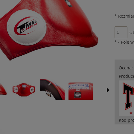
*
Rozmiar
szt
*
- Pole 
Ocena:
Produc
Kod pr