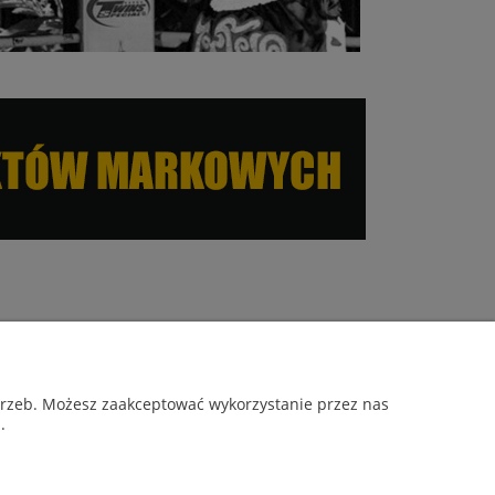
O NAS
otrzeb. Możesz zaakceptować wykorzystanie przez nas
.
O firmie
ości
Blog