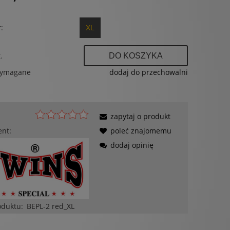
:
XL
.
DO KOSZYKA
wymagane
dodaj do przechowalni
zapytaj o produkt
ent:
poleć znajomemu
dodaj opinię
oduktu:
BEPL-2 red_XL