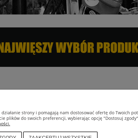
GWARANCJA I ZWROTY
INFORMACJE
e działanie strony i pomagają nam dostosować ofertę do Twoich p
cie plików do swoich preferencji, wybierając opcję "Dostosuj zgody"
Dział reklamacji
Kontakt
ości.
Dostawa i płatn
 ZGODY
ZAAKCEPTUJ WSZYSTKIE