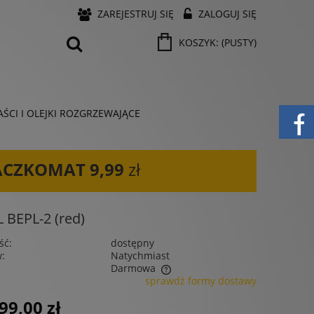
ZAREJESTRUJ SIĘ
ZALOGUJ SIĘ
KOSZYK:
(PUSTY)
ŚCI I OLEJKI ROZGRZEWAJĄCE
ACZKOMAT
9,99
zł
BEPL-2 (red)
ść:
dostępny
w:
Natychmiast
Darmowa
sprawdź formy dostawy
 nie zawiera ewentualnych kosztów
99,00 zł
ności