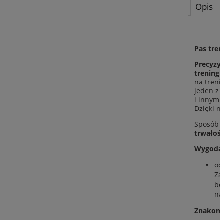
Opis
Pas tr
Precyzy
trening
na tren
jeden z
i innym
Dzięki 
Sposób
trwało
Wygoda
o
Z
b
n
Znakom