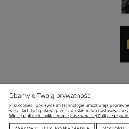
Dbamy o Twoją prywatność
POMOC
MOJE KONTO
Pliki cookies i pokrewne im technologie umożliwiają poprawn
wszystkich tych plików i przejść do sklepu lub dostosować uży
Regulamin sklepu
Twoje zamówienia
Więcej o plikach cookies przeczytasz w naszej Polityce prywatn
Ustawienia konta
ZAAKCEPTUJ TYLKO NIEZBĘDNE
DOSTOSUJ