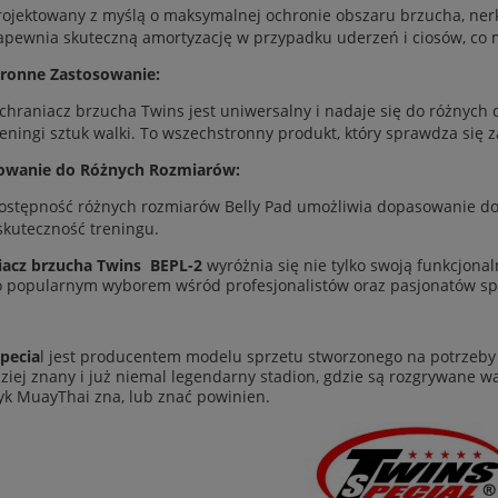
rojektowany z myślą o maksymalnej ochronie obszaru brzucha, nerki 
apewnia skuteczną amortyzację w przypadku uderzeń i ciosów, co mi
tronne Zastosowanie:
chraniacz brzucha Twins jest uniwersalny i nadaje się do różnych 
reningi sztuk walki. To wszechstronny produkt, który sprawdza się 
owanie do Różnych Rozmiarów:
ostępność różnych rozmiarów Belly Pad umożliwia dopasowanie do 
 skuteczność treningu.
iacz brzucha Twins BEPL-2
wyróżnia się nie tylko swoją funkcjonal
o popularnym wyborem wśród profesjonalistów oraz pasjonatów sp
pecia
l jest producentem modelu sprzetu stworzonego na potrzeby 
ziej znany i już niemal legendarny stadion, gdzie są rozgrywane wal
k MuayThai zna, lub znać powinien.