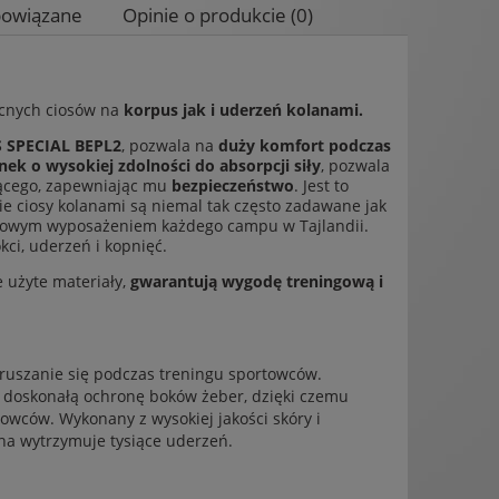
powiązane
Opinie o produkcie (0)
wentualnych kosztów
ocnych ciosów na
korpus jak i uderzeń kolanami.
S SPECIAL BEPL2
, pozwala na
duży komfort podczas
nek o wysokiej zdolności do absorpcji siły
, pozwala
jącego, zapewniając mu
bezpieczeństwo
. Jest to
 ciosy kolanami są niemal tak często zadawane jak
awowym wyposażeniem każdego campu w Tajlandii.
kci, uderzeń i kopnięć.
że użyte materiały,
gwarantują wygodę treningową i
oruszanie się podczas treningu sportowców.
i doskonałą ochronę boków żeber, dzięki czemu
owców. Wykonany z wysokiej jakości skóry i
ha wytrzymuje tysiące uderzeń.