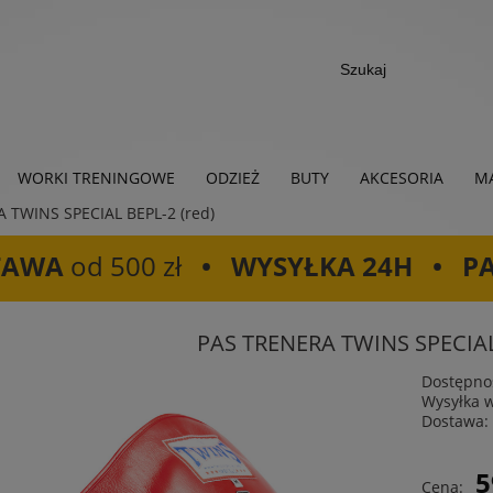
WORKI TRENINGOWE
ODZIEŻ
BUTY
AKCESORIA
MA
 TWINS SPECIAL BEPL-2 (red)
TAWA
od 500 zł
• WYSYŁKA 24H • P
PAS TRENERA TWINS SPECIAL 
Dostępno
Wysyłka 
Dostawa:
Cena
5
Cena:
płat