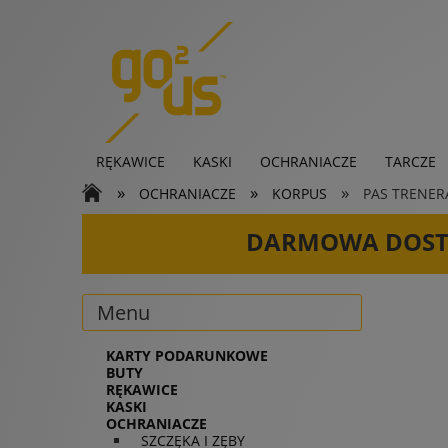
RĘKAWICE
KASKI
OCHRANIACZE
TARCZE
»
»
»
OCHRANIACZE
KORPUS
PAS TRENERA
KARTY PODARUNKOWE
DARMOWA DOS
Menu
KARTY PODARUNKOWE
BUTY
RĘKAWICE
KASKI
OCHRANIACZE
SZCZĘKA I ZĘBY