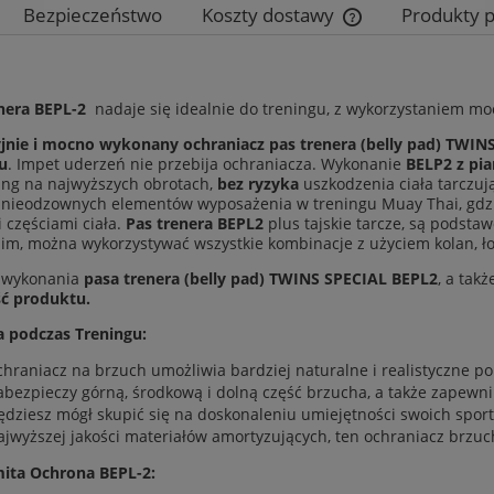
Bezpieczeństwo
Koszty dostawy
Produkty 
Cena nie zawiera e
płatności
enera BEPL-2
nadaje się idealnie do treningu, z wykorzystaniem m
jnie i mocno wykonany ochraniacz pas trenera (belly pad) TWIN
u
. Impet uderzeń nie przebija ochraniacza. Wykonanie
BELP2 z pia
ing na najwyższych obrotach,
bez ryzyka
uszkodzenia ciała tarczu
 nieodzownych elementów wyposażenia w treningu Muay Thai, gdzie
i częściami ciała.
Pas trenera BEPL2
plus tajskie tarcze, są podst
nim, można wykorzystywać wszystkie kombinacje z użyciem kolan, ło
 wykonania
pasa trenera (belly pad) TWINS SPECIAL BEPL2
, a tak
ść produktu.
 podczas Treningu:
chraniacz na brzuch umożliwia bardziej naturalne i realistyczne p
abezpieczy górną, środkową i dolną część brzucha, a także zapewn
ędziesz mógł skupić się na doskonaleniu umiejętności swoich sport
ajwyższej jakości materiałów amortyzujących, ten ochraniacz brzuc
ita Ochrona BEPL-2: