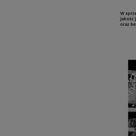
W sprzę
jakość 
oraz be