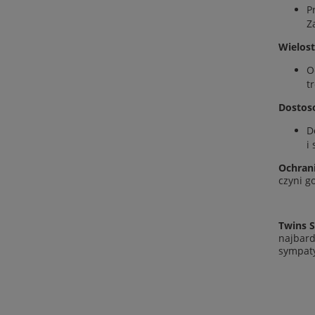
P
Z
Wielos
O
t
Dostos
D
i
Ochran
czyni g
Twins S
najbard
sympaty