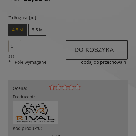
*
długość [m]:
4,5 M
5,5 M
DO KOSZYKA
szt.
*
- Pole wymagane
dodaj do przechowalni
Ocena:
Producent:
Kod produktu: