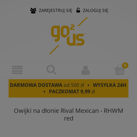
ZAREJESTRUJ SIĘ
ZALOGUJ SIĘ
DARMOWA DOSTAWA
od 500 zł
• WYSYŁKA 24H
• PACZKOMAT
9,99
zł
Owijki na dłonie Rival Mexican - RHWM
red