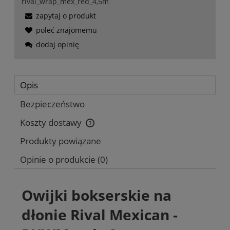
rival_wrap_mex_red_4,5m
zapytaj o produkt
poleć znajomemu
dodaj opinię
Opis
Bezpieczeństwo
Koszty dostawy
Cena nie zawiera ewentualnych kosztów płatności
Produkty powiązane
Opinie o produkcie (0)
Owijki bokserskie na
dłonie Rival Mexican -