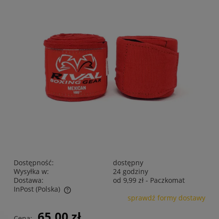
Dostępność:
dostępny
Wysyłka w:
24 godziny
Dostawa:
od 9,99 zł
- Paczkomat
InPost
(Polska)
sprawdź formy dostawy
Cena nie zawiera ewentualnych kosztów płatności
65,00 zł
Cena: