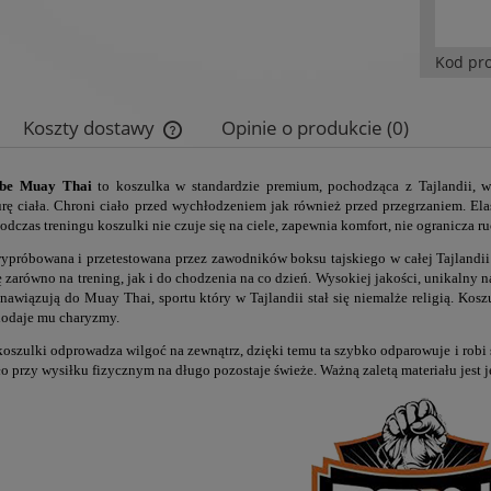
Kod pr
Koszty dostawy
Opinie o produkcie (0)
Cena nie zawiera ewentualnych kosztów
 be Muay Thai
to koszulka w standardzie premium, pochodząca z Tajlandii, 
płatności
rę ciała. Chroni ciało przed wychłodzeniem jak również przed przegrzaniem. Elas
odczas treningu koszulki nie czuje się na ciele, zapewnia komfort, nie ogranicza r
ypróbowana i przetestowana przez zawodników boksu tajskiego w całej Tajlandii
ę zarówno na trening, jak i do chodzenia na co dzień. Wysokiej jakości, unikalny 
nawiązują do Muay Thai, sportu który w Tajlandii stał się niemalże religią. Koszu
dodaje mu charyzmy.
oszulki odprowadza wilgoć na zewnątrz, dzięki temu ta szybko odparowuje i robi 
ło przy wysiłku fizycznym na długo pozostaje świeże. Ważną zaletą materiału jest