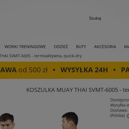
WORKI TRENINGOWE
ODZIEŻ
BUTY
AKCESORIA
MA
AI SVMT-6005 - termoaktywna, quick-dry
TAWA
od 500 zł
• WYSYŁKA 24H • P
KOSZULKA MUAY THAI SVMT-6005 - ter
Dostępno
Wysyłka 
Dostawa:
(Polska)
Cena nie zawiera ewentualnych kosztów