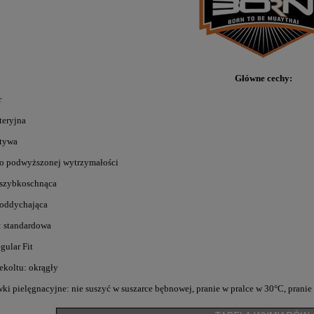
Główne cechy:
r
teryjna
ktywa
a o podwyższonej wytrzymałości
a szybkoschnąca
 oddychająca
: standardowa
egular Fit
dekoltu: okrągły
ki pielęgnacyjne: nie suszyć w suszarce bębnowej, pranie w pralce w 30°C, pranie