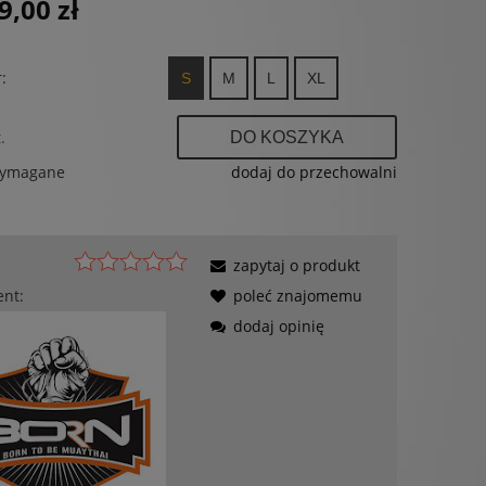
9,00 zł
:
S
M
L
XL
.
DO KOSZYKA
wymagane
dodaj do przechowalni
zapytaj o produkt
ent:
poleć znajomemu
dodaj opinię