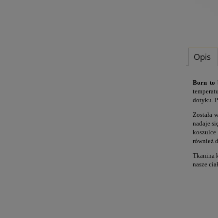
Opis
Born to
temperatu
dotyku. P
Została w
nadaje si
koszulce 
również 
Tkanina k
nasze cia