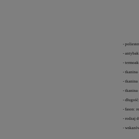
- polieste
- antybak
- termoa
- tkanin
- tkanin
- tkanina
- długość
- fason: r
- rodzaj 
- wskazów