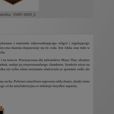
oduktu:
SVMT-6005_S
wykonana z materiału odprowadzającego wilgoć i regulującego
tyczna tkanina dopasowuje się do ciała. Jest lekka oraz miła w
uchu.
 i na świecie. Przeznaczona dla miłośników Muay Thai, idealnie
nadruk, nadaje jej niepowtarzalnego charakteru. Symbole użyte na
lka nie tylko silnie utożsamia właściciela ze sportami walki ale
się sucha. Poliester umożliwia zapewnia oddychanie, dzięki temu
 jego cecha antybakteryjna co redukuje brzydkie zapachy.