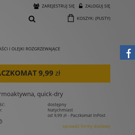
ZAREJESTRUJ SIĘ
ZALOGUJ SIĘ
KOSZYK:
(PUSTY)
ŚCI I OLEJKI ROZGRZEWAJĄCE
ACZKOMAT
9,99
zł
moaktywna, quick-dry
ść:
dostępny
w:
Natychmiast
od 9,99 zł
- Paczkomat InPost
sprawdź formy dostawy