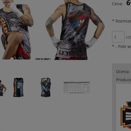
6
Cena:
płatności
*
Rozmiar
szt
*
- Pole 
Ocena:
Produc