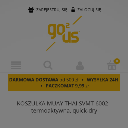
ZAREJESTRUJ SIĘ
ZALOGUJ SIĘ
DARMOWA DOSTAWA
od 500 zł
• WYSYŁKA 24H
• PACZKOMAT
9,99
zł
KOSZULKA MUAY THAI SVMT-6002 -
termoaktywna, quick-dry