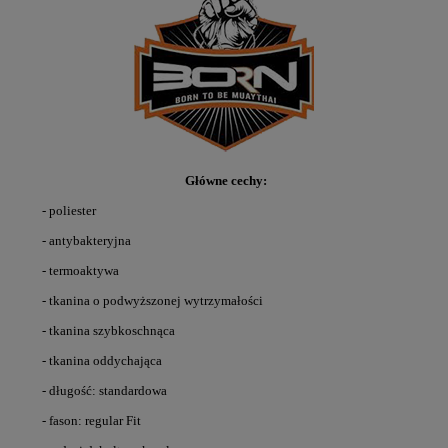
Główne cechy:
- poliester
- antybakteryjna
- termoaktywa
- tkanina o podwyższonej wytrzymałości
- tkanina szybkoschnąca
- tkanina oddychająca
- długość: standardowa
- fason: regular Fit