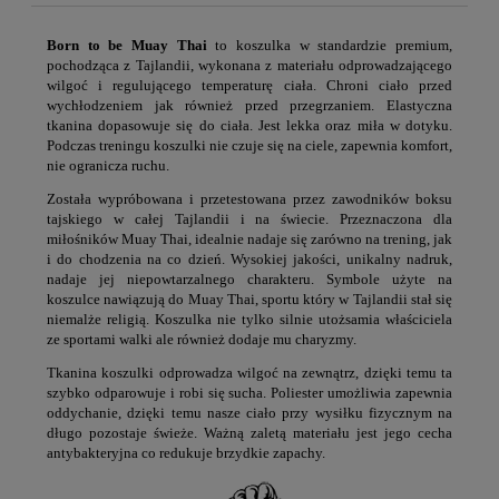
Born to be Muay Thai
to koszulka w standardzie premium,
pochodząca z Tajlandii, wykonana z materiału odprowadzającego
wilgoć i regulującego temperaturę ciała. Chroni ciało przed
wychłodzeniem jak również przed przegrzaniem. Elastyczna
tkanina dopasowuje się do ciała. Jest lekka oraz miła w dotyku.
Podczas treningu koszulki nie czuje się na ciele, zapewnia komfort,
nie ogranicza ruchu.
Została wypróbowana i przetestowana przez zawodników boksu
tajskiego w całej Tajlandii i na świecie. Przeznaczona dla
miłośników Muay Thai, idealnie nadaje się zarówno na trening, jak
i do chodzenia na co dzień. Wysokiej jakości, unikalny nadruk,
nadaje jej niepowtarzalnego charakteru. Symbole użyte na
koszulce nawiązują do Muay Thai, sportu który w Tajlandii stał się
niemalże religią. Koszulka nie tylko silnie utożsamia właściciela
ze sportami walki ale również dodaje mu charyzmy.
Tkanina koszulki odprowadza wilgoć na zewnątrz, dzięki temu ta
szybko odparowuje i robi się sucha. Poliester umożliwia zapewnia
oddychanie, dzięki temu nasze ciało przy wysiłku fizycznym na
długo pozostaje świeże. Ważną zaletą materiału jest jego cecha
antybakteryjna co redukuje brzydkie zapachy.