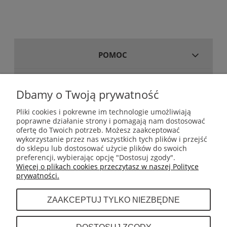
POMOC
MOJE KONTO
Dbamy o Twoją prywatność
Pliki cookies i pokrewne im technologie umożliwiają
poprawne działanie strony i pomagają nam dostosować
GWARANCJA I ZWROTY
ofertę do Twoich potrzeb. Możesz zaakceptować
wykorzystanie przez nas wszystkich tych plików i przejść
do sklepu lub dostosować użycie plików do swoich
INFORMACJE
preferencji, wybierając opcję "Dostosuj zgody".
Więcej o plikach cookies przeczytasz w naszej Polityce
prywatności.
O NAS
ZAAKCEPTUJ TYLKO NIEZBĘDNE
Dystrybutor sprzętu do boksu tajskiego (muay
DOSTOSUJ ZGODY