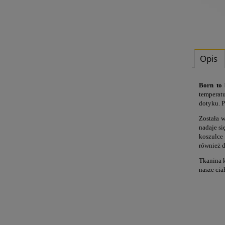
Opis
Born to
temperatu
dotyku. P
Została w
nadaje si
koszulce 
również 
Tkanina k
nasze cia