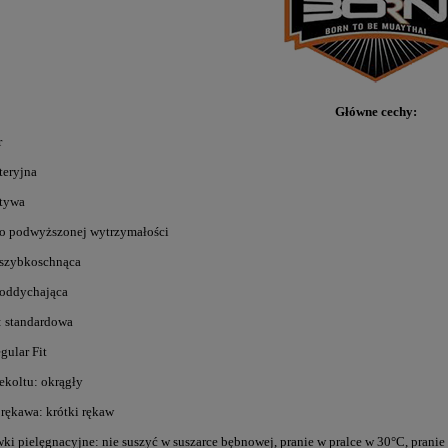
Główne cechy:
r
teryjna
ktywa
a o podwyższonej wytrzymałości
a szybkoschnąca
 oddychająca
: standardowa
egular Fit
dekoltu: okrągły
 rękawa: krótki rękaw
ki pielęgnacyjne: nie suszyć w suszarce bębnowej, pranie w pralce w 30°C, pranie