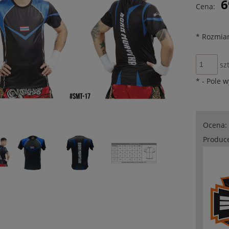
6
Cena:
płatności
*
Rozmiar
szt
*
- Pole 
Ocena:
Produc