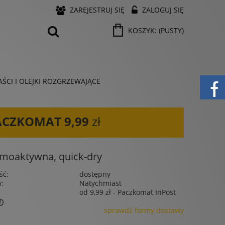
ZAREJESTRUJ SIĘ
ZALOGUJ SIĘ
KOSZYK:
(PUSTY)
ŚCI I OLEJKI ROZGRZEWAJĄCE
ACZKOMAT
9,99
zł
moaktywna, quick-dry
ść:
dostępny
w:
Natychmiast
od 9,99 zł
- Paczkomat InPost
sprawdź formy dostawy