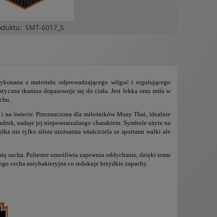
oduktu:
SMT-6017_S
wykonana z materiału odprowadzającego wilgoć i regulującego
tyczna tkanina dopasowuje się do ciała. Jest lekka oraz miła w
uchu.
 i na świecie. Przeznaczona dla miłośników Muay Thai, idealnie
nadruk, nadaje jej niepowtarzalnego charakteru. Symbole użyte na
lka nie tylko silnie utożsamia właściciela ze sportami walki ale
się sucha. Poliester umożliwia zapewnia oddychanie, dzięki temu
 jego cecha antybakteryjna co redukuje brzydkie zapachy.