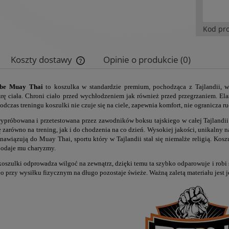
Kod pr
Koszty dostawy
Opinie o produkcie (0)
Cena nie zawiera ewentualnych kosztów
 be Muay Thai
to koszulka w standardzie premium, pochodząca z Tajlandii, 
płatności
rę ciała. Chroni ciało przed wychłodzeniem jak również przed przegrzaniem. Elas
odczas treningu koszulki nie czuje się na ciele, zapewnia komfort, nie ogranicza r
ypróbowana i przetestowana przez zawodników boksu tajskiego w całej Tajlandii
ę zarówno na trening, jak i do chodzenia na co dzień. Wysokiej jakości, unikalny 
nawiązują do Muay Thai, sportu który w Tajlandii stał się niemalże religią. Koszu
dodaje mu charyzmy.
oszulki odprowadza wilgoć na zewnątrz, dzięki temu ta szybko odparowuje i robi 
ło przy wysiłku fizycznym na długo pozostaje świeże. Ważną zaletą materiału jest