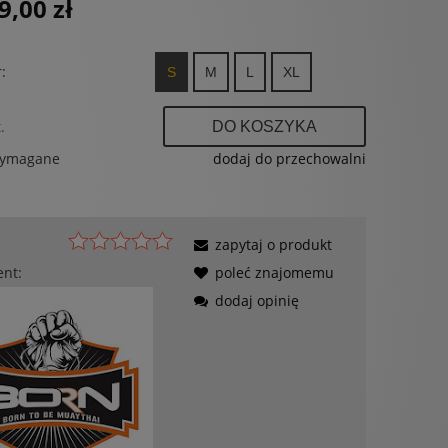
9,00 zł
:
S
M
L
XL
.
DO KOSZYKA
wymagane
dodaj do przechowalni
zapytaj o produkt
ent:
poleć znajomemu
dodaj opinię