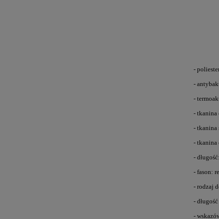
- polieste
- antybak
- termoa
- tkanin
- tkanin
- tkanina
- długość
- fason: r
- rodzaj 
- długość
- wskazów