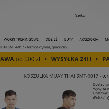
WORKI TRENINGOWE
ODZIEŻ
BUTY
AKCESORIA
MA
AI SMT-6017 - termoaktywna, quick-dry
TAWA
od 500 zł
• WYSYŁKA 24H • P
KOSZULKA MUAY THAI SMT-6017 - ter
Dostępno
Wysyłka 
Dostawa:
(Polska)
Cena nie zawiera ewentualnych kosztów