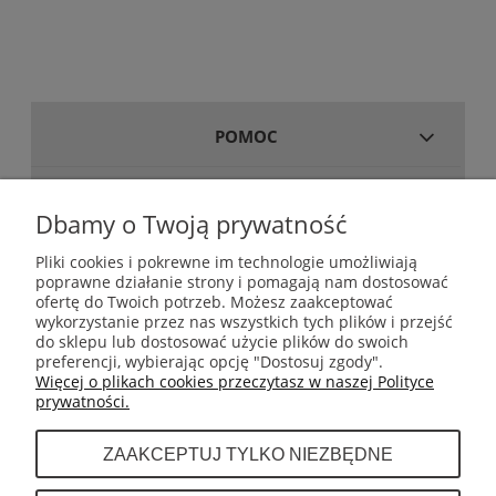
POMOC
MOJE KONTO
Dbamy o Twoją prywatność
Pliki cookies i pokrewne im technologie umożliwiają
poprawne działanie strony i pomagają nam dostosować
GWARANCJA I ZWROTY
ofertę do Twoich potrzeb. Możesz zaakceptować
wykorzystanie przez nas wszystkich tych plików i przejść
do sklepu lub dostosować użycie plików do swoich
INFORMACJE
preferencji, wybierając opcję "Dostosuj zgody".
Więcej o plikach cookies przeczytasz w naszej Polityce
prywatności.
O NAS
ZAAKCEPTUJ TYLKO NIEZBĘDNE