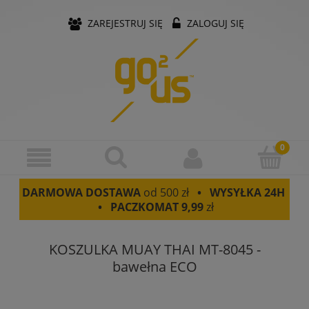
ZAREJESTRUJ SIĘ
ZALOGUJ SIĘ
DARMOWA DOSTAWA
od 500 zł
• WYSYŁKA 24H
• PACZKOMAT
9,99
zł
KOSZULKA MUAY THAI MT-8045 -
bawełna ECO