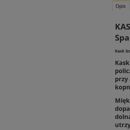
Opis
KAS
Spa
Kask bo
Kask
poli
przy
kopn
Mięk
dopa
doln
utrz