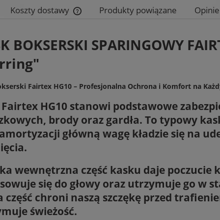
Koszty dostawy
Produkty powiązane
Opinie
Cena nie zawiera ewentualnych kosztów
K BOKSERSKI SPARINGOWY FAIRTE
płatności
rring"
kserski Fairtex HG10 – Profesjonalna Ochrona i Komfort na Ka
 Fairtex HG10 stanowi podstawowe zabezpie
czkowych, brody oraz gardła. To typowy kas
 amortyzacji główną wagę kładzie się na ude
ięcia.
ka wewnętrzna część kasku daje poczucie 
sowuje się do głowy
oraz utrzymuje go w s
a część chroni naszą szczękę przed trafieni
ymuje świeżość.