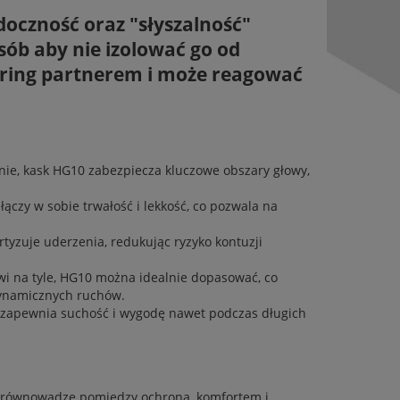
oczność oraz "słyszalność"
sób aby nie izolować go od
aring partnerem i może reagować
kronie, kask HG10 zabezpiecza kluczowe obszary głowy,
 łączy w sobie trwałość i lekkość, co pozwala na
yzuje uderzenia, redukując ryzyko kontuzji
wi na tyle, HG10 można idealnie dopasować, co
dynamicznych ruchów.
 zapewnia suchość i wygodę nawet podczas długich
na równowadze pomiędzy ochroną, komfortem i