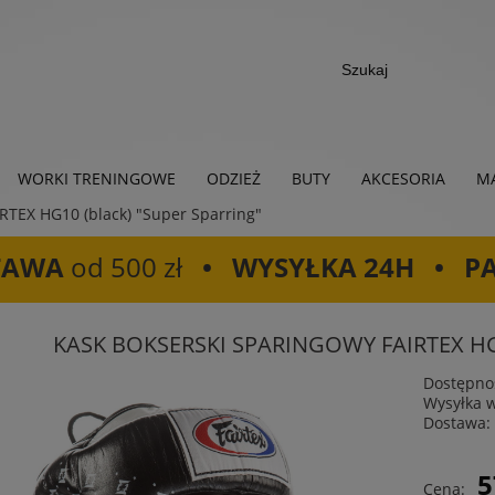
WORKI TRENINGOWE
ODZIEŻ
BUTY
AKCESORIA
MA
EX HG10 (black) "Super Sparring"
TAWA
od 500 zł
• WYSYŁKA 24H • P
KASK BOKSERSKI SPARINGOWY FAIRTEX HG10
Dostępno
Wysyłka 
Dostawa:
Cena
5
Cena:
płat