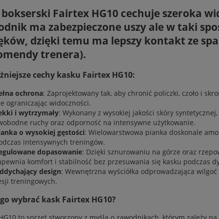
 bokserski Fairtex HG10
cechuje szeroka wid
odnik ma zabezpieczone uszy ale w taki spo
ęków, dzięki temu ma lepszy kontakt ze sp
omendy trenera).
niejsze cechy kasku Fairtex HG10:
ełna ochrona
: Zaprojektowany tak, aby chronić policzki, czoło i s
ie ograniczając widoczności.
ekki i wytrzymały
: Wykonany z wysokiej jakości skóry syntetycznej,
wobodne ruchy oraz odporność na intensywne użytkowanie.
ianka o wysokiej gęstości
: Wielowarstwowa pianka doskonale amort
odczas intensywnych treningów.
egulowane dopasowanie
: Dzięki sznurowaniu na górze oraz rzepo
apewnia komfort i stabilność bez przesuwania się kasku podczas 
ddychający design
: Wewnętrzna wyściółka odprowadzająca wilgoć
esji treningowych.
go wybrać kask Fairtex HG10?
 HG10 to sprzęt stworzony z myślą o zawodnikach, którym zależy 