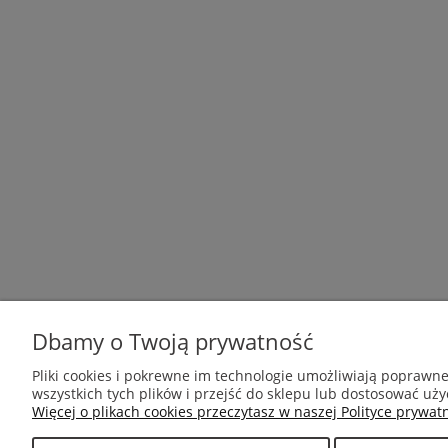
Dbamy o Twoją prywatność
POMOC
MOJE KONTO
Pliki cookies i pokrewne im technologie umożliwiają poprawn
wszystkich tych plików i przejść do sklepu lub dostosować uży
Regulamin sklepu
Twoje zamówienia
Więcej o plikach cookies przeczytasz w naszej Polityce prywatn
Ustawienia konta