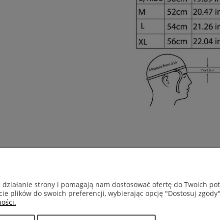
GWARANCJA I ZWROTY
INFORMACJE
e działanie strony i pomagają nam dostosować ofertę do Twoich p
cie plików do swoich preferencji, wybierając opcję "Dostosuj zgody"
Dział reklamacji
Kontakt
ości.
Dostawa i płatn