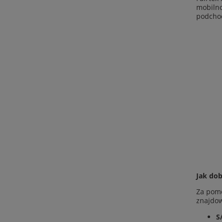
mobilno
podchod
Jak dob
Za pomo
znajdow
S