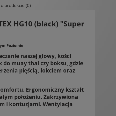
 o produkcie (0)
X HG10 (black) "Super
żdym Poziomie
czanie naszej głowy, kości
k do muay thai czy boksu, gdzie
rzenia pięścią, łokciem oraz
komfortu
.
Ergonomiczny kształt
tałym położeniu.
Zakrzywiona
em i kontuzjami.
Wentylacja