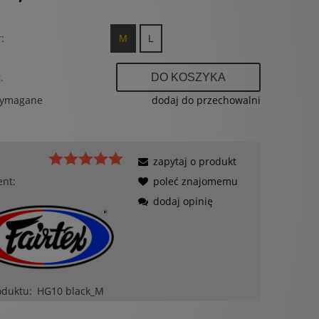
:
M
L
.
DO KOSZYKA
wymagane
dodaj do przechowalni
zapytaj o produkt
ent:
poleć znajomemu
dodaj opinię
oduktu:
HG10 black_M