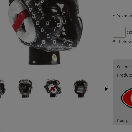
*
Rozmiar
szt
*
- Pole 
Ocena:
Produc
Kod pr