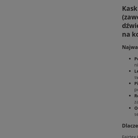
Kask
(zaw
dźwi
na k
Najważ
P
n
L
s
P
p
R
z
O
s
Dlacze
Fairtex