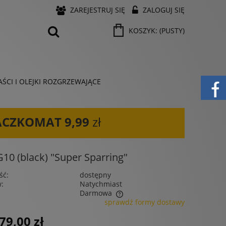
ZAREJESTRUJ SIĘ
ZALOGUJ SIĘ
KOSZYK:
(PUSTY)
ŚCI I OLEJKI ROZGRZEWAJĄCE
ACZKOMAT
9,99
zł
 (black) "Super Sparring"
ść:
dostępny
w:
Natychmiast
Darmowa
sprawdź formy dostawy
 nie zawiera ewentualnych kosztów
79,00 zł
ności