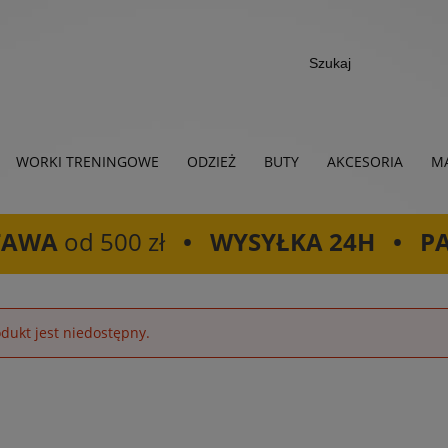
WORKI TRENINGOWE
ODZIEŻ
BUTY
AKCESORIA
MA
TAWA
od 500 zł
• WYSYŁKA 24H • P
dukt jest niedostępny.