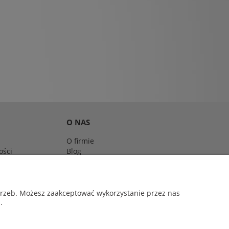
O NAS
O firmie
ości
Blog
s, Cleto Reyes. Rival, Sting Sports
otrzeb. Możesz zaakceptować wykorzystanie przez nas
.