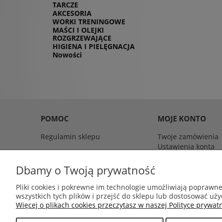
TARCZE
AKCESORIA
WORKI TRENINGOWE
MAŚCI I OLEJKI
ROZGRZEWAJĄCE
HIGIENA I PIELĘGNACJA
Nowości
POMOC
MOJE KONTO
Regulamin sklepu
Twoje zamówienia
Ustawienia konta
Dbamy o Twoją prywatność
Dystrybutor sprzętu do boksu tajsk
Pliki cookies i pokrewne im technologie umożliwiają poprawn
wszystkich tych plików i przejść do sklepu lub dostosować uży
Więcej o plikach cookies przeczytasz w naszej Polityce prywatn