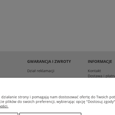
GWARANCJA I ZWROTY
INFORMACJE
Dział reklamacji
Kontakt
Dostawa i płatn
iego (muay thai) takich marek jak Fairtex, Top King, Twin
INFOLINIA: +48 601 443 189
e działanie strony i pomagają nam dostosować ofertę do Twoich p
cie plików do swoich preferencji, wybierając opcję "Dostosuj zgody"
ości.
Sklep internetowy Shoper.pl