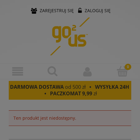
ZAREJESTRUJ SIĘ
ZALOGUJ SIĘ
DARMOWA DOSTAWA
od 500 zł
• WYSYŁKA 24H
• PACZKOMAT
9,99
zł
Ten produkt jest niedostępny.